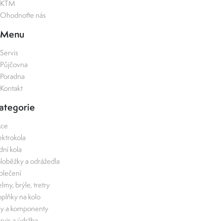
KTM
Ohodnoťte nás
Menu
Servis
Půjčovna
Poradna
Kontakt
ategorie
kce
ektrokola
zdní kola
loběžky a odrážedla
lečení
lmy, brýle, tretry
plňky na kolo
ly a komponenty
rvis a údržba