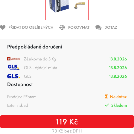
PŘIDAT DO OBLÍBENÝCH
POROVNAT
DOTAZ
Předpokládané doručení
Zásilkovna do 5 Kg
13.8.2026
GLS - Výdejní místa
13.8.2026
GLS
13.8.2026
Dostupnost
Prodejna Příbram
Na dotaz
Externí sklad
Skladem
119 Kč
98 Kč bez DPH