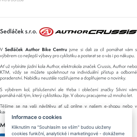
Sedláček s.r.o.
Sedláček Author Bike Centru
V
jsme si dali za cíl pomáhat vám s
výběrem co nejlepší výbavy pro cyklistiku a postarat se o vás i po nákupu.
Ať už vybíráte jízdní kola Author, elektrokola značek Crussis, Author nebo
KTM, vždy se můžete spolehnout na individuální přístup a odborné
poradenství. Nabídku neustále rozšiřujeme a doplňujeme o novinky.
S výběrem kol, příslušenství ale třeba i oblečení značky Silvini vám
pomáhá náš tým, který cyklistikou žije. V oboru pracujeme už mnoho let.
Těšíme se na vaši návštěvu ať už online v našem e-shopu nebo v
kamenné prodejně, kterou najdete v NS (nákupní středisko) URAN.
Informace o cookies
Možnosti platby
Kliknutím na "Souhlasím se vším" budou uloženy
cookies funkční, analytické i marketingové - dokážeme