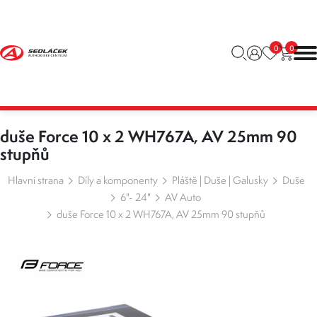
0
0
duše Force 10 x 2 WH767A, AV 25mm 90
stupňů
Hlavní strana
Díly a komponenty
Pláště | Duše | Galusky
Duše
6"- 24"
AV Auto
duše Force 10 x 2 WH767A, AV 25mm 90 stupňů