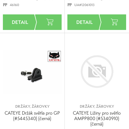
46160
UA#12061013
DRŽÁKY, ŽÁROVKY
DRŽÁKY, ŽÁROVKY
CATEYE Držák světla pro GP
CATEYE Ližiny pro světlo
(#5445340) (černá)
AMPP800 (#5340910)
(černá)