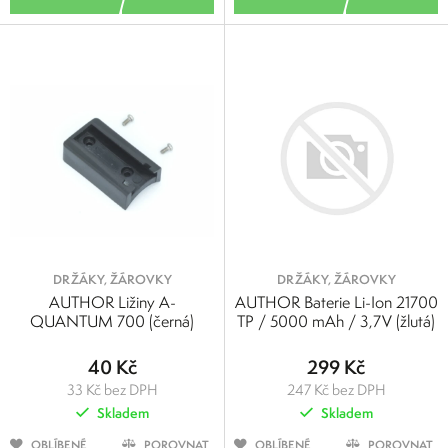
DRŽÁKY, ŽÁROVKY
DRŽÁKY, ŽÁROVKY
AUTHOR Ližiny A-
AUTHOR Baterie Li-Ion 21700
QUANTUM 700 (černá)
TP / 5000 mAh / 3,7V (žlutá)
40 Kč
299 Kč
33 Kč bez DPH
247 Kč bez DPH
Skladem
Skladem
OBLÍBENÉ
POROVNAT
OBLÍBENÉ
POROVNAT