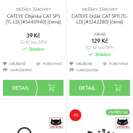
DRŽÁKY, ŽÁROVKY
DRŽÁKY, ŽÁROVKY
CATEYE Objímka CAT SP5
CATEYE Držák CAT SP11 (TL-
(TL-LD) (#5440940) (černá)
LD) (#5342280) (černá)
39 Kč
130 Kč
129 Kč
32 Kč bez DPH
107 Kč bez DPH
Skladem
Skladem
OBLÍBENÉ
POROVNAT
OBLÍBENÉ
POROVNAT
UA#12061005
UA#12061006
UŠETŘÍTE 1 Kč
-0%