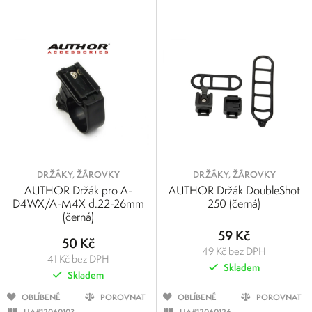
1
500
Výrobci
1
126
251
375
500
FORCE
Cateye
Author
DRŽÁKY, ŽÁROVKY
DRŽÁKY, ŽÁROVKY
AUTHOR Držák pro A-
AUTHOR Držák DoubleShot
D4WX/A-M4X d.22-26mm
250 (černá)
(černá)
59 Kč
50 Kč
49 Kč bez DPH
41 Kč bez DPH
Skladem
Skladem
OBLÍBENÉ
POROVNAT
OBLÍBENÉ
POROVNAT
UA#12060103
UA#12060126