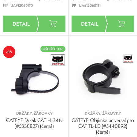
UA#12060170
UA#12060181
UŠETŘÍTE 1 Kč
-0%
DRŽÁKY, ŽÁROVKY
DRŽÁKY, ŽÁROVKY
CATEYE Držák CAT H-34N
CATEYE Objímka universal pro
(#5338827) (černá)
CAT TL-LD (#5440892)
(černá)