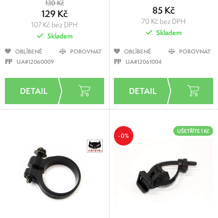
130 Kč
85 Kč
129 Kč
70 Kč bez DPH
107 Kč bez DPH
Skladem
Skladem
OBLÍBENÉ
POROVNAT
OBLÍBENÉ
POROVNAT
UA#12060009
UA#12061004
UŠETŘÍTE 1 Kč
-0%