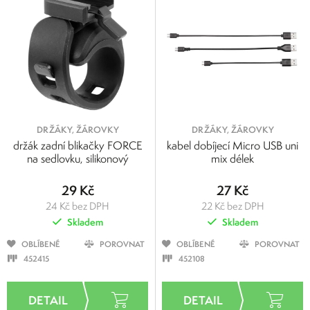
DRŽÁKY, ŽÁROVKY
DRŽÁKY, ŽÁROVKY
držák zadní blikačky FORCE
kabel dobíjecí Micro USB uni
na sedlovku, silikonový
mix délek
29 Kč
27 Kč
24 Kč bez DPH
22 Kč bez DPH
Skladem
Skladem
OBLÍBENÉ
POROVNAT
OBLÍBENÉ
POROVNAT
452415
452108