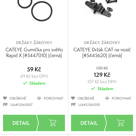
DRŽÁKY, ŽÁROVKY
DRŽÁKY, ŽÁROVKY
CATEYE Gumička pro světlo
CATEYE Držák CAT na nosič
Rapid X (#5447010) (černá)
(#5445620) (černá)
59 Kč
130 Kč
129 Kč
49 Kč bez DPH
107 Kč bez DPH
Skladem
Skladem
OBLÍBENÉ
POROVNAT
OBLÍBENÉ
POROVNAT
UA#12061007
UA#12061010