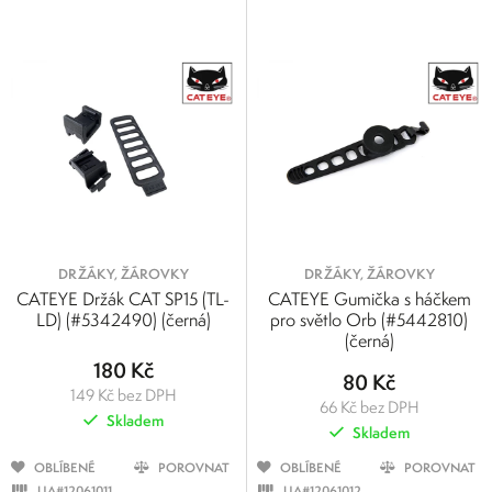
DRŽÁKY, ŽÁROVKY
DRŽÁKY, ŽÁROVKY
CATEYE Držák CAT SP15 (TL-
CATEYE Gumička s háčkem
LD) (#5342490) (černá)
pro světlo Orb (#5442810)
(černá)
180 Kč
80 Kč
149 Kč bez DPH
66 Kč bez DPH
Skladem
Skladem
OBLÍBENÉ
POROVNAT
OBLÍBENÉ
POROVNAT
UA#12061011
UA#12061012