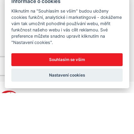
Informace o cookies
Mějte stále nejnovější informace.
Kliknutím na "Souhlasím se vším" budou uloženy
Přihlaste se k odběru newsletteru.
cookies funkční, analytické i marketingové - dokážeme
vám tak umožnit pohodlné používání webu, měřit
Přednostně Vám zašleme informace o zbrusu nových akcích i
funkčnost našeho webu i vás cílit reklamou. Své
novinkách. Získáte praktické tipy k zakoupeným produktům. A
preference můžete snadno upravit kliknutím na
někdy zašleme slevový kupón nebo třeba i tip na soutěž o
"Nastavení cookies".
hodnotné ceny.
Souhlasím se vším
Nastavení cookies
Sedláček Author Bike Centrum
+420 728 052 879
info@author-sedlacek.cz