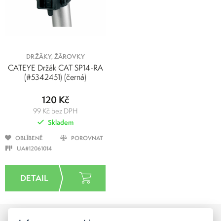
DRŽÁKY, ŽÁROVKY
CATEYE Držák CAT SP14-RA
(#5342451) (černá)
120 Kč
99 Kč bez DPH
Skladem
OBLÍBENÉ
POROVNAT
UA#12061014