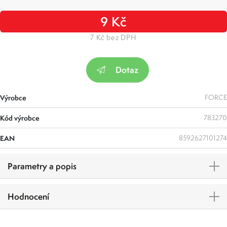
9 Kč
7 Kč bez DPH
Dotaz
Výrobce
FORCE
Kód výrobce
783270
EAN
8592627101274
Parametry a popis
Hodnocení