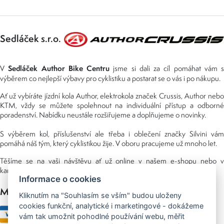
Sedláček s.r.o.
Sedláček Author Bike Centru
V
jsme si dali za cíl pomáhat vám s
výběrem co nejlepší výbavy pro cyklistiku a postarat se o vás i po nákupu.
Ať už vybíráte jízdní kola Author, elektrokola značek Crussis, Author nebo
KTM, vždy se můžete spolehnout na individuální přístup a odborné
poradenství. Nabídku neustále rozšiřujeme a doplňujeme o novinky.
S výběrem kol, příslušenství ale třeba i oblečení značky Silvini vám
pomáhá náš tým, který cyklistikou žije. V oboru pracujeme už mnoho let.
Těšíme se na vaši návštěvu ať už online v našem e-shopu nebo v
kamenné prodejně, kterou najdete v NS (nákupní středisko) URAN.
Informace o cookies
Možnosti platby
Kliknutím na "Souhlasím se vším" budou uloženy
cookies funkční, analytické i marketingové - dokážeme
vám tak umožnit pohodlné používání webu, měřit