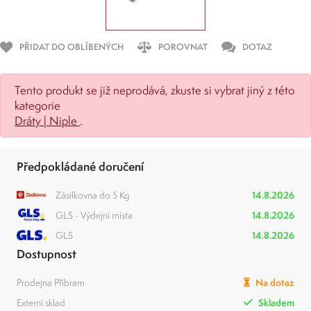
PŘIDAT DO OBLÍBENÝCH
POROVNAT
DOTAZ
Tento produkt se již neprodává, zkuste si vybrat jiný z této
kategorie
Dráty | Niple
.
Předpokládané doručení
Zásilkovna do 5 Kg
14.8.2026
GLS - Výdejní místa
14.8.2026
GLS
14.8.2026
Dostupnost
Prodejna Příbram
Na dotaz
Externí sklad
Skladem