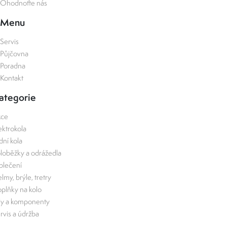
Ohodnoťte nás
Menu
Servis
Půjčovna
Poradna
Kontakt
ategorie
kce
ektrokola
zdní kola
loběžky a odrážedla
lečení
lmy, brýle, tretry
plňky na kolo
ly a komponenty
rvis a údržba