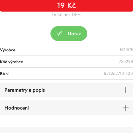
19 Kč
16 Kč bez DPH
Dotaz
Výrobce
FORCE
Kód výrobce
784298
EAN
8592627101700
Parametry a popis
Hodnocení