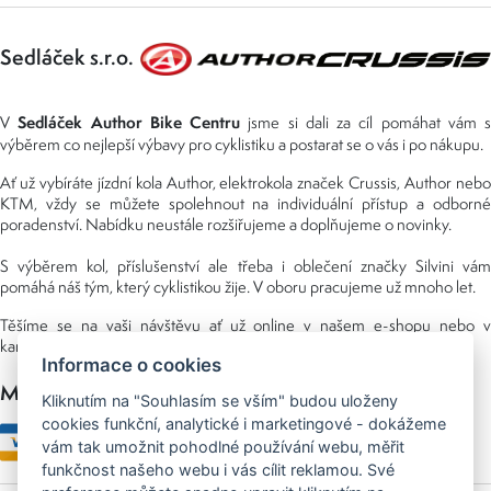
Sedláček s.r.o.
Sedláček Author Bike Centru
V
jsme si dali za cíl pomáhat vám s
výběrem co nejlepší výbavy pro cyklistiku a postarat se o vás i po nákupu.
Ať už vybíráte jízdní kola Author, elektrokola značek Crussis, Author nebo
KTM, vždy se můžete spolehnout na individuální přístup a odborné
poradenství. Nabídku neustále rozšiřujeme a doplňujeme o novinky.
S výběrem kol, příslušenství ale třeba i oblečení značky Silvini vám
pomáhá náš tým, který cyklistikou žije. V oboru pracujeme už mnoho let.
Těšíme se na vaši návštěvu ať už online v našem e-shopu nebo v
kamenné prodejně, kterou najdete v NS (nákupní středisko) URAN.
Informace o cookies
Možnosti platby
Kliknutím na "Souhlasím se vším" budou uloženy
cookies funkční, analytické i marketingové - dokážeme
vám tak umožnit pohodlné používání webu, měřit
funkčnost našeho webu i vás cílit reklamou. Své