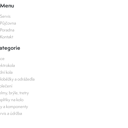
Menu
Servis
Půjčovna
Poradna
Kontakt
ategorie
kce
ektrokola
zdní kola
loběžky a odrážedla
lečení
lmy, brýle, tretry
plňky na kolo
ly a komponenty
rvis a údržba