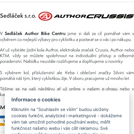
Sedláček s.r.o.
Sedláček Author Bike Centru
V
jsme si dali za cíl pomáhat vám s
výběrem co nejlepší výbavy pro cyklistiku a postarat se o vás i po nákupu.
Ať už vybíráte jízdní kola Author, elektrokola značek Crussis, Author nebo
KTM, vždy se můžete spolehnout na individuální přístup a odborné
poradenství. Nabídku neustále rozšiřujeme a doplňujeme o novinky.
S výběrem kol, příslušenství ale třeba i oblečení značky Silvini vám
pomáhá náš tým, který cyklistikou žije. V oboru pracujeme už mnoho let.
Těšíme se na vaši návštěvu ať už online v našem e-shopu nebo v
kamenné prodejně, kterou najdete v NS (nákupní středisko) URAN.
Informace o cookies
Možnosti platby
Kliknutím na "Souhlasím se vším" budou uloženy
cookies funkční, analytické i marketingové - dokážeme
vám tak umožnit pohodlné používání webu, měřit
funkčnost našeho webu i vás cílit reklamou. Své