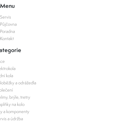
Menu
Servis
Půjčovna
Poradna
Kontakt
ategorie
kce
ektrokola
zdní kola
loběžky a odrážedla
lečení
lmy, brýle, tretry
plňky na kolo
ly a komponenty
rvis a údržba