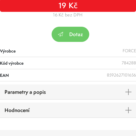
19 Kč
16 Kč bez DPH
Dotaz
Výrobce
FORCE
Kód výrobce
784288
EAN
8592627101656
Parametry a popis
Hodnocení