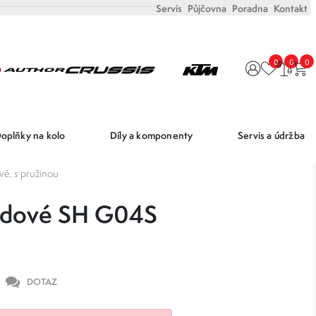
Servis
Půjčovna
Poradna
Kontakt
0
0
0
oplňky na kolo
Díly a komponenty
Servis a údržba
é, s pružinou
rzdové SH G04S
DOTAZ