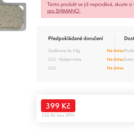
Tento produkt se již neprodává, zkuste si 
pro SHIMANO
.
Předpokládané doručení
Dos
Zásilkovna do 5 Kg
Na dotaz
Prode
GLS - Výdejní místa
Na dotaz
Extern
GLS
Na dotaz
399 Kč
330 Kč bez DPH