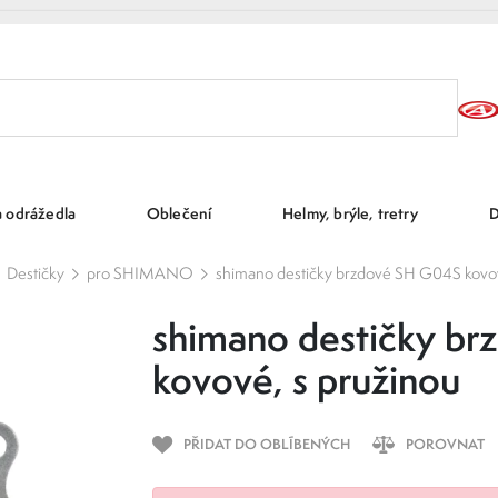
a odrážedla
Oblečení
Helmy, brýle, tretry
D
Destičky
pro SHIMANO
shimano destičky brzdové SH G04S kovov
shimano destičky b
kovové, s pružinou
PŘIDAT DO OBLÍBENÝCH
POROVNAT