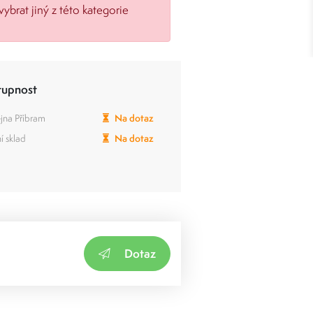
vybrat jiný z této kategorie
tupnost
jna Příbram
Na dotaz
í sklad
Na dotaz
Dotaz