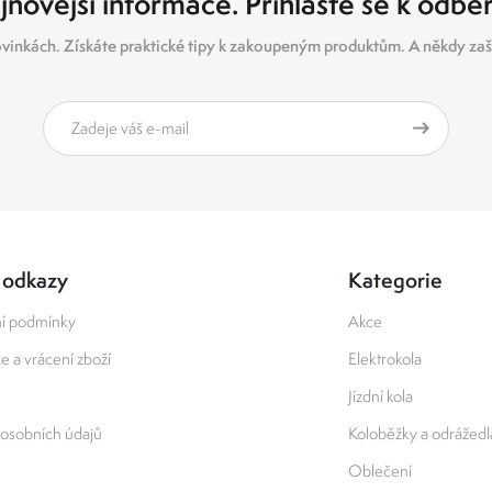
jnovější informace. Přihlaste se k odbě
vinkách. Získáte praktické tipy k zakoupeným produktům. A někdy zašl
 odkazy
Kategorie
í podmínky
Akce
 a vrácení zboží
Elektrokola
Jízdní kola
osobních údajů
Koloběžky a odrážedl
Oblečení