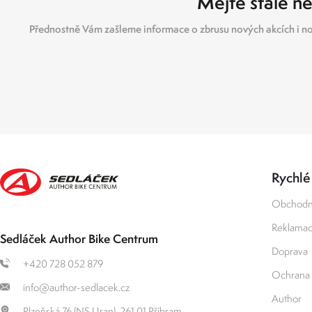
Mějte stále ne
Přednostně Vám zašleme informace o zbrusu nových akcích i no
Rychlé
Obchodn
Reklamace
Sedláček Author Bike Centrum
Doprava
+420 728 052 879
Ochrana 
info@author-sedlacek.cz
Author
Plzeňská 76 (NS Uran), 261 01 Příbram