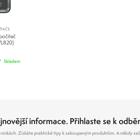
ÍTAČE
počítač
VL820)
Skladem
POROVNAT
jnovější informace. Přihlaste se k odbě
vinkách. Získáte praktické tipy k zakoupeným produktům. A někdy zašl