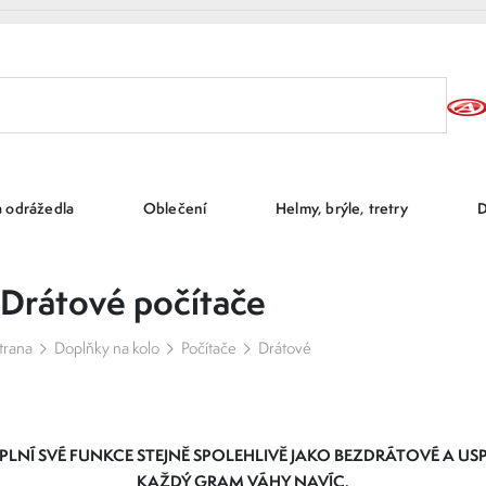
a odrážedla
Oblečení
Helmy, brýle, tretry
D
Drátové počítače
trana
Doplňky na kolo
Počítače
Drátové
Í SVÉ FUNKCE STEJNĚ SPOLEHLIVĚ JAKO BEZDRÁTOVÉ A USPOK
KAŽDÝ GRAM VÁHY NAVÍC.