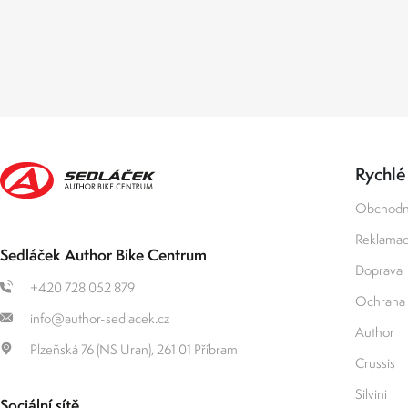
Rychlé
Obchodn
Reklamace
Sedláček Author Bike Centrum
Doprava
+420 728 052 879
Ochrana 
info@author-sedlacek.cz
Author
Plzeňská 76 (NS Uran), 261 01 Příbram
Crussis
Silvini
Sociální sítě