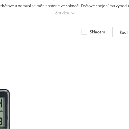
zdrátové a nemusí se měnit baterie ve snímači. Drátové spojení má výhodu 
ímačem a displejem, díky kterému budete mít vždy přesné údaje o své jíz
číst více
Skladem
Řadit