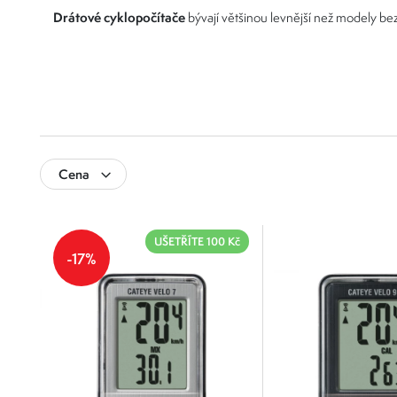
Drátové cyklopočítače
bývají většinou levnější než modely be
sn
Cena
0
1 000
UŠETŘÍTE 100 Kč
0
250
500
750
1 000
-17%