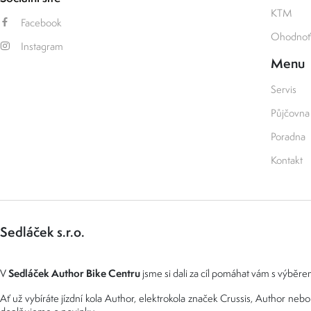
KTM
Facebook
Ohodnoťt
Instagram
Menu
Servis
Půjčovna
Poradna
Kontakt
Sedláček s.r.o.
Sedláček Author Bike Centru
V
jsme si dali za cíl pomáhat vám s výběrem
Ať už vybíráte jízdní kola Author, elektrokola značek Crussis, Author n