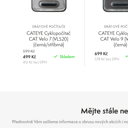
DRÁTOVÉ POČÍTAČE
DRÁTOVÉ POČ
CATEYE Cyklopočítač
CATEYE Cyklo
CAT Velo 7 (VL520)
CAT Velo 9 (
(černá/stříbrná)
(černá)
599 Kč
699 Kč
499 Kč
Skladem
578 Kč bez DPH
412 Kč bez DPH
POROVNAT
Mějte stále ne
Přednostně Vám zašleme informace o zbrusu nových akcích i no