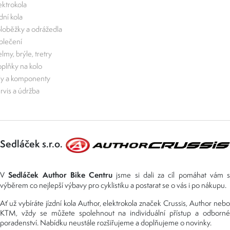
ektrokola
zdní kola
loběžky a odrážedla
lečení
lmy, brýle, tretry
plňky na kolo
ly a komponenty
rvis a údržba
Sedláček s.r.o.
Sedláček Author Bike Centru
V
jsme si dali za cíl pomáhat vám s
výběrem co nejlepší výbavy pro cyklistiku a postarat se o vás i po nákupu.
Ať už vybíráte jízdní kola Author, elektrokola značek Crussis, Author nebo
KTM, vždy se můžete spolehnout na individuální přístup a odborné
poradenství. Nabídku neustále rozšiřujeme a doplňujeme o novinky.