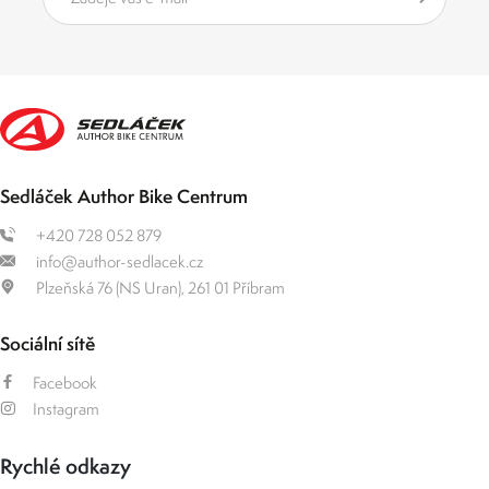
Sedláček Author Bike Centrum
+420 728 052 879
info@author-sedlacek.cz
Plzeňská 76 (NS Uran), 261 01 Příbram
Sociální sítě
Facebook
Instagram
Rychlé odkazy