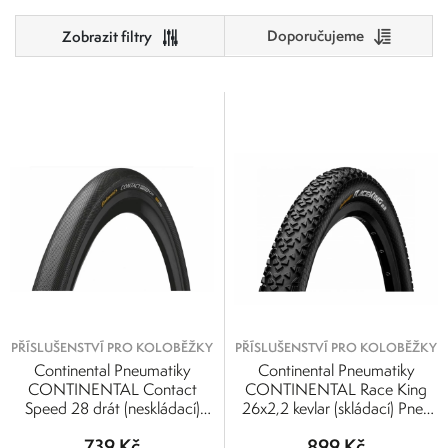
Doporučujeme
Cena
500
1 000
500
625
750
875
1 000
PŘÍSLUŠENSTVÍ PRO KOLOBĚŽKY
PŘÍSLUŠENSTVÍ PRO KOLOBĚŽKY
Continental Pneumatiky
Continental Pneumatiky
CONTINENTAL Contact
CONTINENTAL Race King
Speed 28 drát (neskládací)
26x2,2 kevlar (skládací) Pneu
700x32C
Conti. Race King 26 s
739 Kč
899 Kč