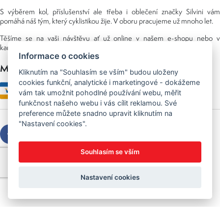
S výběrem kol, příslušenství ale třeba i oblečení značky Silvini vám
pomáhá náš tým, který cyklistikou žije. V oboru pracujeme už mnoho let.
Těšíme se na vaši návštěvu ať už online v našem e-shopu nebo v
kamenné prodejně, kterou najdete v NS (nákupní středisko) URAN.
Informace o cookies
Možnosti platby
Kliknutím na "Souhlasím se vším" budou uloženy
cookies funkční, analytické i marketingové - dokážeme
vám tak umožnit pohodlné používání webu, měřit
funkčnost našeho webu i vás cílit reklamou. Své
preference můžete snadno upravit kliknutím na
"Nastavení cookies".
Souhlasím se vším
Copyright © 2026 Sedláček s.r.o.
Created by
OLC Webdesign
Nastavení cookies