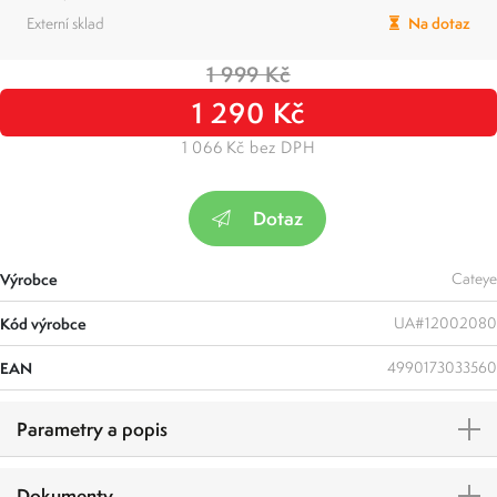
Externí sklad
Na dotaz
1 999 Kč
1 290 Kč
1 066 Kč bez DPH
Dotaz
Výrobce
Cateye
Kód výrobce
UA#12002080
EAN
4990173033560
Parametry a popis
Dokumenty