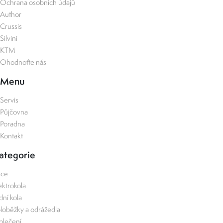
Ochrana osobních údajů
Author
Crussis
Silvini
KTM
Ohodnoťte nás
Menu
Servis
Půjčovna
Poradna
Kontakt
ategorie
kce
ektrokola
zdní kola
loběžky a odrážedla
lečení