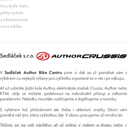
lmy, brýle, tretry
plňky na kolo
ly a komponenty
rvis a údržba
Sedláček s.r.o.
Sedláček Author Bike Centru
V
jsme si dali za cíl pomáhat vám s
výběrem co nejlepší výbavy pro cyklistiku a postarat se o vás i po nákupu.
Ať už vybíráte jízdní kola Author, elektrokola značek Crussis, Author nebo
KTM, vždy se můžete spolehnout na individuální přístup a odborné
poradenství. Nabídku neustále rozšiřujeme a doplňujeme o novinky.
S výběrem kol, příslušenství ale třeba i oblečení značky Silvini vám
pomáhá náš tým, který cyklistikou žije. V oboru pracujeme už mnoho let.
Těšíme se na vaši návštěvu ať už online v našem e-shopu nebo v