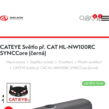
0
0
CATEYE Světlo př. CAT HL-NW100RC
SYNCCore (černá)
Hlavní strana
Doplňky na kolo
Osvětlení
Přední osvětlení
CATEYE Světlo př. CAT HL-NW100RC SYNCCore (černá)
UŠETŘÍTE 709 Kč