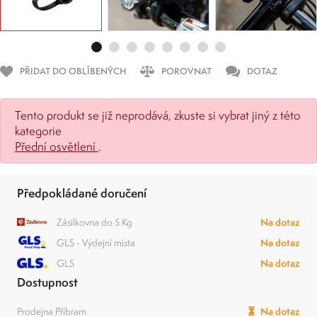
PŘIDAT DO OBLÍBENÝCH
POROVNAT
DOTAZ
Tento produkt se již neprodává, zkuste si vybrat jiný z této
kategorie
Přední osvětlení
.
Předpokládané doručení
Zásilkovna do 5 Kg
Na dotaz
GLS - Výdejní místa
Na dotaz
GLS
Na dotaz
Dostupnost
Prodejna Příbram
Na dotaz