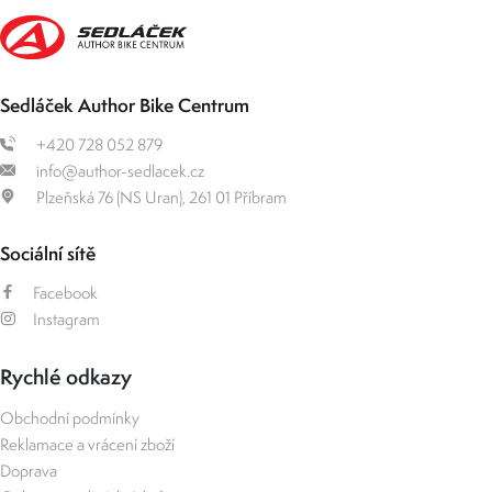
Sedláček Author Bike Centrum
+420 728 052 879
info@author-sedlacek.cz
Plzeňská 76 (NS Uran), 261 01 Příbram
Sociální sítě
Facebook
Instagram
Rychlé odkazy
Obchodní podmínky
Reklamace a vrácení zboží
Doprava