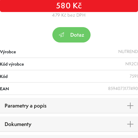
580 Kč
479 Kč bez DPH
Dotaz
Výrobce
NUTREND
Kód výrobce
N92CI
Kód
7591
EAN
8594073177490
Parametry a popis
Dokumenty