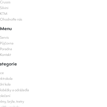
Crussis
Silvini
KTM
Ohodnoťte nás
Menu
Servis
Půjčovna
Poradna
Kontakt
ategorie
kce
ektrokola
zdní kola
loběžky a odrážedla
lečení
lmy, brýle, tretry