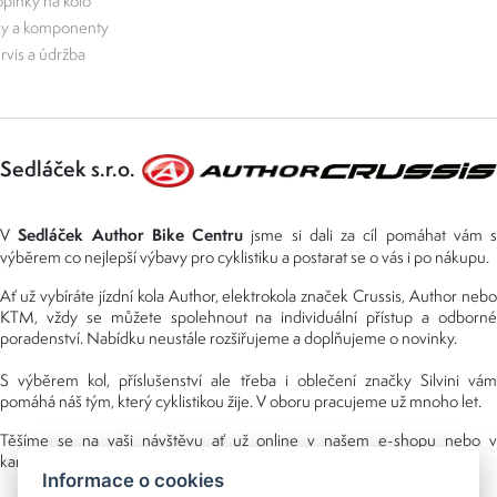
plňky na kolo
ly a komponenty
rvis a údržba
Sedláček s.r.o.
Sedláček Author Bike Centru
V
jsme si dali za cíl pomáhat vám s
výběrem co nejlepší výbavy pro cyklistiku a postarat se o vás i po nákupu.
Ať už vybíráte jízdní kola Author, elektrokola značek Crussis, Author nebo
KTM, vždy se můžete spolehnout na individuální přístup a odborné
poradenství. Nabídku neustále rozšiřujeme a doplňujeme o novinky.
S výběrem kol, příslušenství ale třeba i oblečení značky Silvini vám
pomáhá náš tým, který cyklistikou žije. V oboru pracujeme už mnoho let.
Těšíme se na vaši návštěvu ať už online v našem e-shopu nebo v
kamenné prodejně, kterou najdete v NS (nákupní středisko) URAN.
Informace o cookies