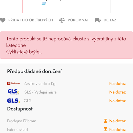
PŘIDAT DO OBLÍBENÝCH
POROVNAT
DOTAZ
Tento produkt se již neprodává, zkuste si vybrat jiný z této
kategorie
Cyklistické brýle
.
Předpokládané doručení
Zásilkovna do 5 Kg
Na dotaz
GLS - Výdejní místa
Na dotaz
GLS
Na dotaz
Dostupnost
Prodejna Příbram
Na dotaz
Externí sklad
Na dotaz