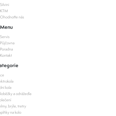
Silvini
KTM
Ohodnoťte nás
Menu
Servis
Půjčovna
Poradna
Kontakt
ategorie
kce
ektrokola
zdní kola
loběžky a odrážedla
lečení
lmy, brýle, tretry
plňky na kolo