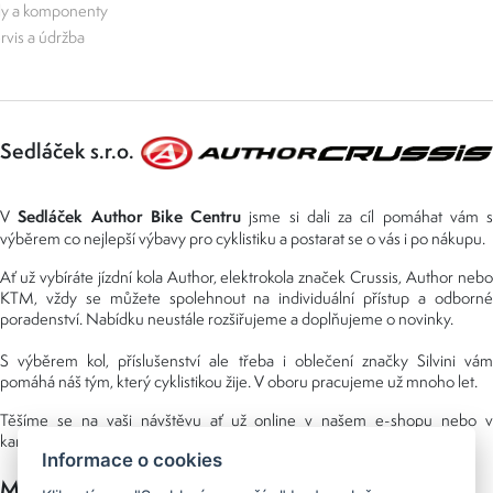
ly a komponenty
rvis a údržba
Sedláček s.r.o.
Sedláček Author Bike Centru
V
jsme si dali za cíl pomáhat vám s
výběrem co nejlepší výbavy pro cyklistiku a postarat se o vás i po nákupu.
Ať už vybíráte jízdní kola Author, elektrokola značek Crussis, Author nebo
KTM, vždy se můžete spolehnout na individuální přístup a odborné
poradenství. Nabídku neustále rozšiřujeme a doplňujeme o novinky.
S výběrem kol, příslušenství ale třeba i oblečení značky Silvini vám
pomáhá náš tým, který cyklistikou žije. V oboru pracujeme už mnoho let.
Těšíme se na vaši návštěvu ať už online v našem e-shopu nebo v
kamenné prodejně, kterou najdete v NS (nákupní středisko) URAN.
Informace o cookies
Možnosti platby