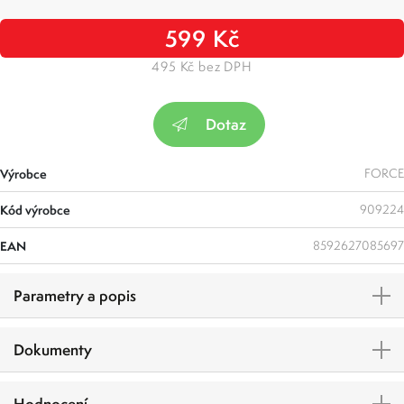
599 Kč
495 Kč bez DPH
Dotaz
Výrobce
FORCE
Kód výrobce
909224
EAN
8592627085697
Parametry a popis
Dokumenty
Hodnocení