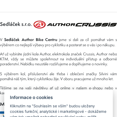
Sedláček s.r.o.
Sedláček Author Bike Centru
V
jsme si dali za cíl pomáhat vám s
výběrem co nejlepší výbavy pro cyklistiku a postarat se o vás i po nákupu.
Ať už vybíráte jízdní kola Author, elektrokola značek Crussis, Author nebo
KTM, vždy se můžete spolehnout na individuální přístup a odborné
poradenství. Nabídku neustále rozšiřujeme a doplňujeme o novinky.
S výběrem kol, příslušenství ale třeba i oblečení značky Silvini vám
pomáhá náš tým, který cyklistikou žije. V oboru pracujeme už mnoho let.
Těšíme se na vaši návštěvu ať už online v našem e-shopu nebo v
kamenné prodejně, kterou najdete v NS (nákupní středisko) URAN.
Informace o cookies
Možnosti platby
Kliknutím na "Souhlasím se vším" budou uloženy
cookies funkční, analytické i marketingové - dokážeme
vám tak umožnit pohodlné používání webu, měřit