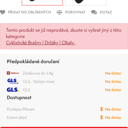
PŘIDAT DO OBLÍBENÝCH
POROVNAT
DOTAZ
Tento produkt se již neprodává, zkuste si vybrat jiný z této
kategorie
Cyklistické Brašny | Držáky | Obaly
.
Předpokládané doručení
Zásilkovna do 5 Kg
Na dotaz
GLS - Výdejní místa
Na dotaz
GLS
Na dotaz
Dostupnost
Prodejna Příbram
Na dotaz
Externí sklad
Na dotaz