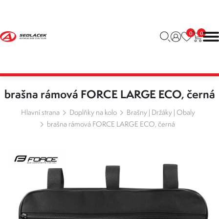
0
0
brašna rámová FORCE LARGE ECO, černá
Hlavní strana
Doplňky na kolo
Brašny | Držáky | Obaly
brašna rámová FORCE LARGE ECO, černá