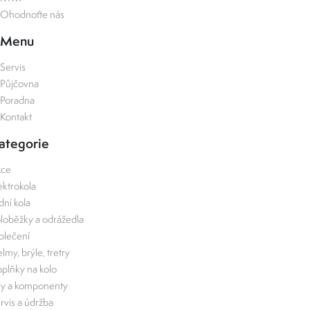
Ohodnoťte nás
Menu
Servis
Půjčovna
Poradna
Kontakt
ategorie
kce
ektrokola
zdní kola
loběžky a odrážedla
lečení
lmy, brýle, tretry
plňky na kolo
ly a komponenty
rvis a údržba