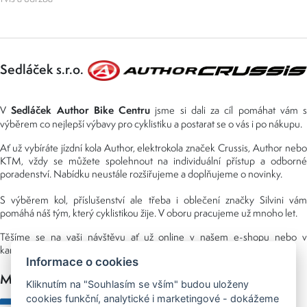
Sedláček s.r.o.
Sedláček Author Bike Centru
V
jsme si dali za cíl pomáhat vám s
výběrem co nejlepší výbavy pro cyklistiku a postarat se o vás i po nákupu.
Ať už vybíráte jízdní kola Author, elektrokola značek Crussis, Author nebo
KTM, vždy se můžete spolehnout na individuální přístup a odborné
poradenství. Nabídku neustále rozšiřujeme a doplňujeme o novinky.
S výběrem kol, příslušenství ale třeba i oblečení značky Silvini vám
pomáhá náš tým, který cyklistikou žije. V oboru pracujeme už mnoho let.
Těšíme se na vaši návštěvu ať už online v našem e-shopu nebo v
kamenné prodejně, kterou najdete v NS (nákupní středisko) URAN.
Informace o cookies
Možnosti platby
Kliknutím na "Souhlasím se vším" budou uloženy
cookies funkční, analytické i marketingové - dokážeme