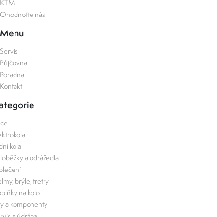
KTM
Ohodnoťte nás
Menu
Servis
Půjčovna
Poradna
Kontakt
ategorie
kce
ektrokola
zdní kola
loběžky a odrážedla
lečení
lmy, brýle, tretry
plňky na kolo
ly a komponenty
rvis a údržba