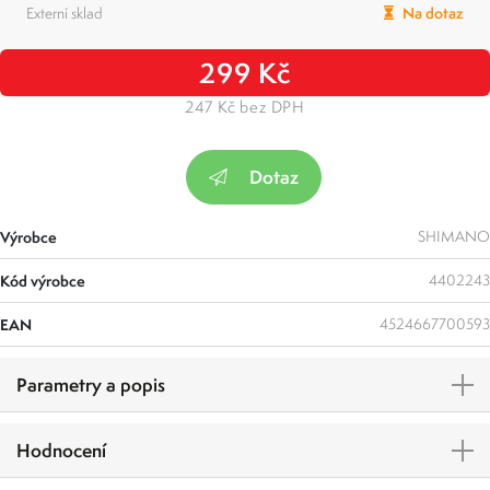
Externí sklad
Na dotaz
299 Kč
247 Kč bez DPH
Dotaz
Výrobce
SHIMANO
Kód výrobce
4402243
EAN
4524667700593
Parametry a popis
Hodnocení