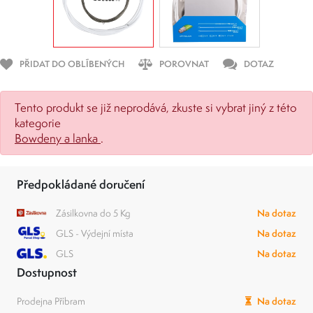
PŘIDAT DO OBLÍBENÝCH
POROVNAT
DOTAZ
Tento produkt se již neprodává, zkuste si vybrat jiný z této
kategorie
Bowdeny a lanka
.
Předpokládané doručení
Zásilkovna do 5 Kg
Na dotaz
GLS - Výdejní místa
Na dotaz
GLS
Na dotaz
Dostupnost
Prodejna Příbram
Na dotaz