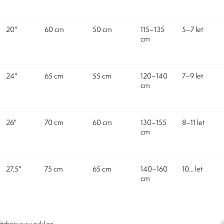
20"
60 cm
50 cm
115–135
5–7 let
cm
24"
65 cm
55 cm
120–140
7–9 let
cm
26"
70 cm
60 cm
130–155
8–11 let
cm
27,5"
75 cm
65 cm
140–160
10... let
cm
zdroj:www.cykl.cz