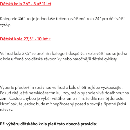
Dětská kola 26" - 8 až 11 let
26"
Kategorie
kol je jednoduše řečeno zvětšené kolo 24" pro děti větší
výšky.
Dětská kola 27,5" - 10 let +
Velikost kola 27,5" se prolíná s kategorií dospělých kol a většinou se jedná
o kola určená pro dětské závodníky nebo náročnější dětské cyklisty.
Vyberte především správnou velikost a kolo dítěti nejlépe vyzkoušejte.
Pokud dítě ještě nezvládá techniku jízdy, mělo by spolehlivě dosáhnout na
zem. Častou chybou je výběr většího rámu s tím, že dítě na něj doroste.
Hrozí pak, že jezdec bude mít nepřirozený posed a osvojí si špatné jízdní
návyky.
Při výběru dětského kola platí tato obecná pravidla: