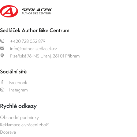
Sedláček Author Bike Centrum
+420 728 052 879
info@author-sedlacek.cz
Plzeňská 76 (NS Uran), 261 01 Příbram
Sociální sítě
Facebook
Instagram
Rychlé odkazy
Obchodní podmínky
Reklamace a vrácení zboží
Doprava