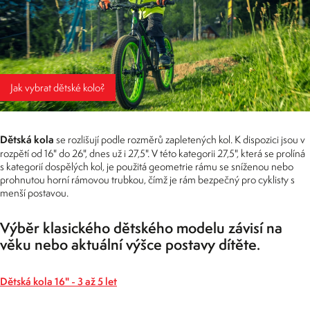
Jak vybrat dětské kolo?
Dětská kola
se rozlišují podle rozměrů zapletených kol. K dispozici jsou v
rozpětí od 16" do 26", dnes už i 27,5". V této kategorii 27,5", která se prolíná
s kategorií dospělých kol, je použitá geometrie rámu se sníženou nebo
prohnutou horní rámovou trubkou, čímž je rám bezpečný pro cyklisty s
menší postavou.
Výběr klasického dětského modelu závisí na
věku nebo aktuální výšce postavy dítěte.
Dětská kola 16" - 3 až 5 let