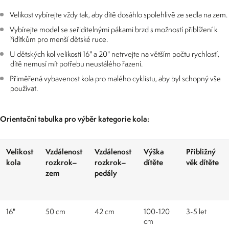
Velikost vybírejte vždy tak, aby dítě dosáhlo spolehlivě ze sedla na zem.
Vybírejte model se seřiditelnými pákami brzd s možností přiblížení k
řídítkům pro menší dětské ruce.
U dětských kol velikosti 16" a 20" netrvejte na větším počtu rychlostí,
dítě nemusí mít potřebu neustálého řazení.
Přiměřená vybavenost kola pro malého cyklistu, aby byl schopný vše
používat.
Orientační tabulka pro výběr kategorie kola:
Velikost
Vzdálenost
Vzdálenost
Výška
Přibližný
kola
rozkrok–
rozkrok–
dítěte
věk dítěte
zem
pedály
16"
50 cm
42 cm
100-120
3-5 let
cm