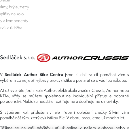
lmy, brýle, tretry
plňky na kolo
ly a komponenty
rvis a údržba
Sedláček s.r.o.
Sedláček Author Bike Centru
V
jsme si dali za cíl pomáhat vám s
výběrem co nejlepší výbavy pro cyklistiku a postarat se o vás i po nákupu.
Ať už vybíráte jízdní kola Author, elektrokola značek Crussis, Author nebo
KTM, vždy se můžete spolehnout na individuální přístup a odborné
poradenství. Nabídku neustále rozšiřujeme a doplňujeme o novinky.
S výběrem kol, příslušenství ale třeba i oblečení značky Silvini vám
pomáhá náš tým, který cyklistikou žije. V oboru pracujeme už mnoho let.
Těšíme se na vaši návštěvu ať už online v našem e-shopu nebo v