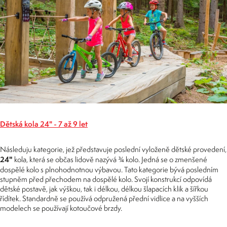
Dětská kola 24" - 7 až 9 let
Následuju kategorie, jež představuje poslední vyloženě dětské provedení,
24"
kola, která se občas lidově nazývá ¾ kolo. Jedná se o zmenšené
dospělé kolo s plnohodnotnou výbavou. Tato kategorie bývá posledním
stupněm před přechodem na dospělé kolo. Svojí konstrukcí odpovídá
dětské postavě, jak výškou, tak i délkou, délkou šlapacích klik a šířkou
řídítek. Standardně se používá odpružená přední vidlice a na vyšších
modelech se používají kotoučové brzdy.