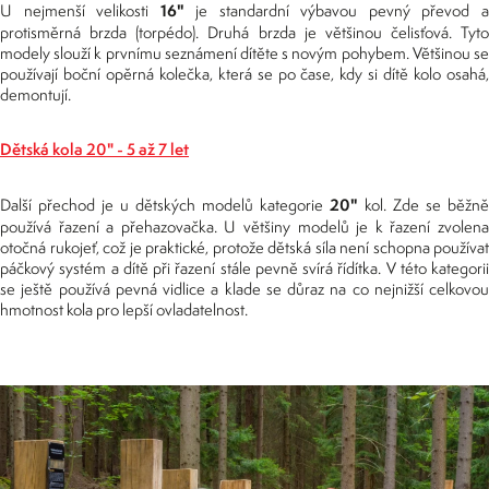
16"
U nejmenší velikosti
je standardní výbavou pevný převod 
protisměrná brzda (torpédo). Druhá brzda je většinou čelisťová. Tyto
modely slouží k prvnímu seznámení dítěte s novým pohybem. Většinou se
používají boční opěrná kolečka, která se po čase, kdy si dítě kolo osahá,
demontují.
Dětská kola 20" - 5 až 7 let
20"
Další přechod je u dětských modelů kategorie
kol. Zde se běžně
používá řazení a přehazovačka. U většiny modelů je k řazení zvolena
otočná rukojeť, což je praktické, protože dětská síla není schopna používat
páčkový systém a dítě při řazení stále pevně svírá řídítka. V této kategorii
se ještě používá pevná vidlice a klade se důraz na co nejnižší celkovou
hmotnost kola pro lepší ovladatelnost.