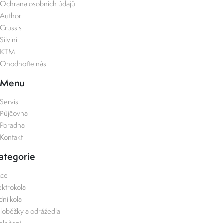
Ochrana osobních údajů
Author
Crussis
Silvini
KTM
Ohodnoťte nás
Menu
Servis
Půjčovna
Poradna
Kontakt
ategorie
kce
ektrokola
zdní kola
loběžky a odrážedla
lečení