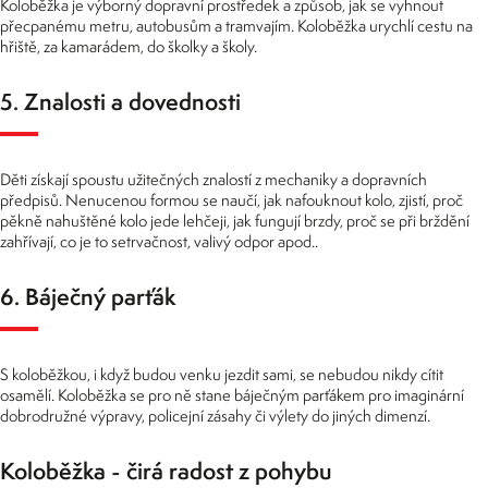
Koloběžka je výborný dopravní prostředek a způsob, jak se vyhnout
přecpanému metru, autobusům a tramvajím. Koloběžka urychlí cestu na
hřiště, za kamarádem, do školky a školy.
5. Znalosti a dovednosti
Děti získají spoustu užitečných znalostí z mechaniky a dopravních
předpisů. Nenucenou formou se naučí, jak nafouknout kolo, zjistí, proč
pěkně nahuštěné kolo jede lehčeji, jak fungují brzdy, proč se při brždění
zahřívají, co je to setrvačnost, valivý odpor apod..
6. Báječný parťák
S koloběžkou, i když budou venku jezdit sami, se nebudou nikdy cítit
osamělí. Koloběžka se pro ně stane báječným parťákem pro imaginární
dobrodružné výpravy, policejní zásahy či výlety do jiných dimenzí.
Koloběžka - čirá radost z pohybu