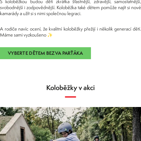
S koloběžkou budou děti zkrátka šťastnější, zdravější, samostatnější,
svobodnější i zodpovědnější. Koloběžka také dětem pomůže najít si nové
kamarády a užít si s nimi společnou legraci.
A rodiče navíc ocení, že kvalitní koloběžky přežijí i několik generací dětí.
Máme sami vyzkoušeno ✨
VYBERTE DĚTEM BEZVA PARŤÁKA
Koloběžky v akci