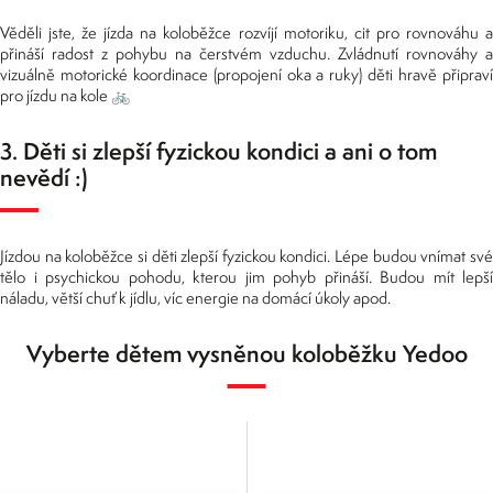
Věděli jste, že jízda na koloběžce rozvíjí motoriku, cit pro rovnováhu a
přináší radost z pohybu na čerstvém vzduchu. Zvládnutí rovnováhy a
vizuálně motorické koordinace (propojení oka a ruky) děti hravě připraví
pro jízdu na kole 🚲
3. Děti si zlepší fyzickou kondici a ani o tom
nevědí :)
Jízdou na koloběžce si děti zlepší fyzickou kondici. Lépe budou vnímat své
tělo i psychickou pohodu, kterou jim pohyb přináší. Budou mít lepší
náladu, větší chuť k jídlu, víc energie na domácí úkoly apod.
Vyberte dětem vysněnou koloběžku Yedoo