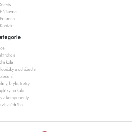
Servis
Půjčovna
Poradna
Kontakt
ategorie
kce
ektrokola
zdní kola
loběžky a odrážedla
lečení
lmy, brýle, tretry
plňky na kolo
ly a komponenty
rvis a údržba