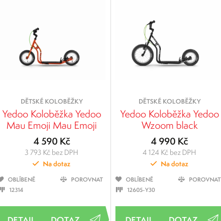
DĚTSKÉ KOLOBĚŽKY
DĚTSKÉ KOLOBĚŽKY
Yedoo Koloběžka Yedoo
Yedoo Koloběžka Yedoo
Mau Emoji Mau Emoji
Wzoom black
4 590 Kč
4 990 Kč
3 793 Kč bez DPH
4 124 Kč bez DPH
Na dotaz
Na dotaz
OBLÍBENÉ
POROVNAT
OBLÍBENÉ
POROVNAT
12314
12605-Y30
DOTAZ
DOTAZ