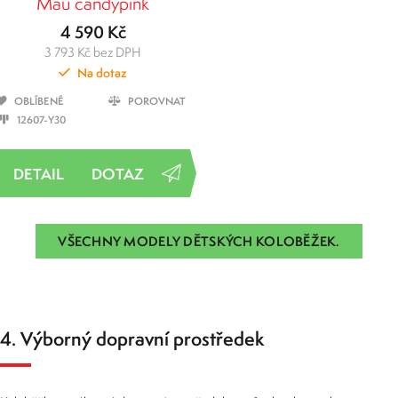
Mau candypink
4 590 Kč
3 793 Kč bez DPH
Na dotaz
OBLÍBENÉ
POROVNAT
12607-Y30
DOTAZ
VŠECHNY MODELY DĚTSKÝCH KOLOBĚŽEK.
4. Výborný dopravní prostředek