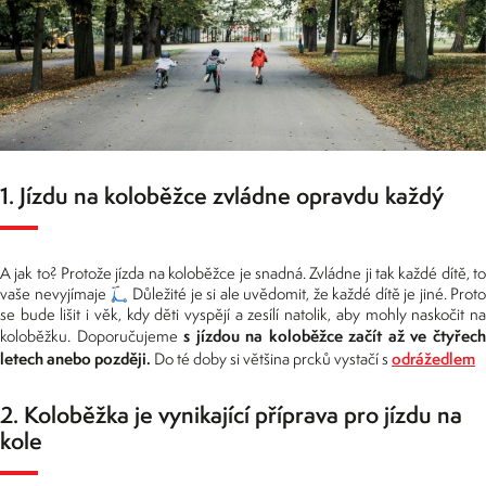
1. Jízdu na koloběžce zvládne opravdu každý
A jak to? Protože jízda na koloběžce je snadná. Zvládne ji tak každé dítě, to
vaše nevyjímaje 🛴 Důležité je si ale uvědomit, že každé dítě je jiné. Proto
se bude lišit i věk, kdy děti vyspějí a zesílí natolik, aby mohly naskočit na
s jízdou na koloběžce začít až ve čtyřec
koloběžku. Doporučujeme
letech anebo později.
odrážedlem
Do té doby si většina prcků vystačí s
2. Koloběžka je vynikající příprava pro jízdu na
kole