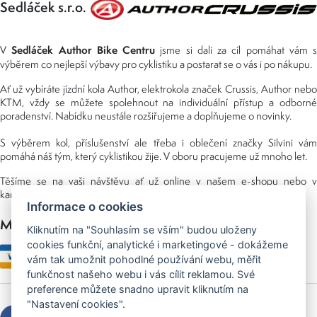
Sedláček s.r.o.
Sedláček Author Bike Centru
V
jsme si dali za cíl pomáhat vám s
výběrem co nejlepší výbavy pro cyklistiku a postarat se o vás i po nákupu.
Ať už vybíráte jízdní kola Author, elektrokola značek Crussis, Author nebo
KTM, vždy se můžete spolehnout na individuální přístup a odborné
poradenství. Nabídku neustále rozšiřujeme a doplňujeme o novinky.
S výběrem kol, příslušenství ale třeba i oblečení značky Silvini vám
pomáhá náš tým, který cyklistikou žije. V oboru pracujeme už mnoho let.
Těšíme se na vaši návštěvu ať už online v našem e-shopu nebo v
kamenné prodejně, kterou najdete v NS (nákupní středisko) URAN.
Informace o cookies
Možnosti platby
Kliknutím na "Souhlasím se vším" budou uloženy
cookies funkční, analytické i marketingové - dokážeme
vám tak umožnit pohodlné používání webu, měřit
funkčnost našeho webu i vás cílit reklamou. Své
preference můžete snadno upravit kliknutím na
"Nastavení cookies".