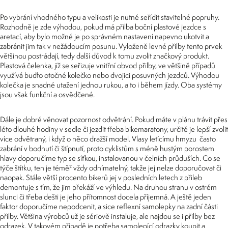
Po vybrání vhodného typu a velikosti je nutné seřídit stavitelné popruhy.
Rozhodně je zde výhodou, pokud má přilba boční plastové jezdce s
aretací, aby bylo možné je po správném nastavení napevno ukotvit a
zabránit jim tak v nežádoucím posunu. Vyloženě levné přilby tento prvek
většinou postrádají, tedy další důvod k tomu zvolit značkový produkt.
Plastová čelenka, jíž se seřizuje vnitřní obvod přilby, ve většině případů
využívá buďto otočné kolečko nebo dvojici posuvných jezdců. Výhodou
kolečka je snadné utažení jednou rukou, a to i během jízdy. Oba systémy
jsou však funkční a osvědčené.
Dále je dobré věnovat pozornost odvětrání. Pokud máte v plánu trávit přes
léto dlouhé hodiny v sedle či jezdit třeba bikemaratony, určitě je lepší zvolit
více odvětraný, i když o něco dražší model. Vlasy letícímu hmyzu často
zabrání v bodnutí či štípnutí, proto cyklistům s méně hustým porostem
hlavy doporučíme typ se síťkou, instalovanou v čelních průduších. Co se
týče štítku, ten je téměř vždy odnímatelný, takže jej nelze doporučovat či
naopak. Stále větší procento bikerů jej v posledních letech z přileb
demontuje s tím, že jim překáží ve výhledu. Na druhou stranu v ostrém
slunci či třeba dešti je jeho přítomnost docela příjemná. A ještě jeden
faktor doporučíme nepodcenit, a sice reflexní samolepky na zadní části
přilby. Většina výrobců už je sériově instaluje, ale najdou se i přilby bez
odrazek. V takovém případě je potřeba samolepící odrazky koupit a