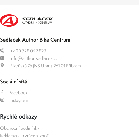
Sedláček Author Bike Centrum
+420 728 052 879
info@author-sedlacek.cz
Plzeňská 76 (NS Uran), 261 01 Příbram
Sociální sítě
Facebook
Instagram
Rychlé odkazy
Obchodní podmínky
Reklamace a vrácení zboží