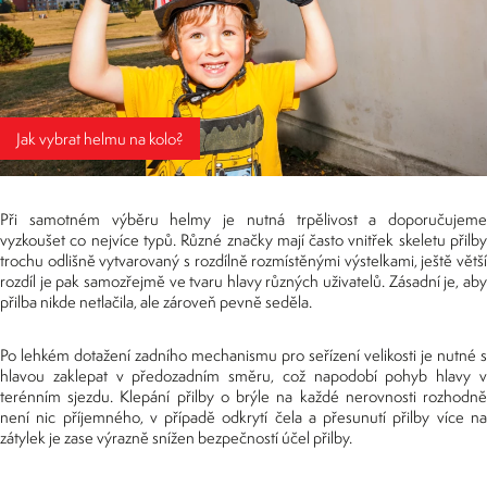
Jak vybrat helmu na kolo?
Při samotném výběru helmy je nutná trpělivost a doporučujeme
vyzkoušet co nejvíce typů. Různé značky mají často vnitřek skeletu přilby
trochu odlišně vytvarovaný s rozdílně rozmístěnými výstelkami, ještě větší
rozdíl je pak samozřejmě ve tvaru hlavy různých uživatelů. Zásadní je, aby
přilba nikde netlačila, ale zároveň pevně seděla.
Po lehkém dotažení zadního mechanismu pro seřízení velikosti je nutné s
hlavou zaklepat v předozadním směru, což napodobí pohyb hlavy v
terénním sjezdu. Klepání přilby o brýle na každé nerovnosti rozhodně
není nic příjemného, v případě odkrytí čela a přesunutí přilby více na
zátylek je zase výrazně snížen bezpečností účel přilby.