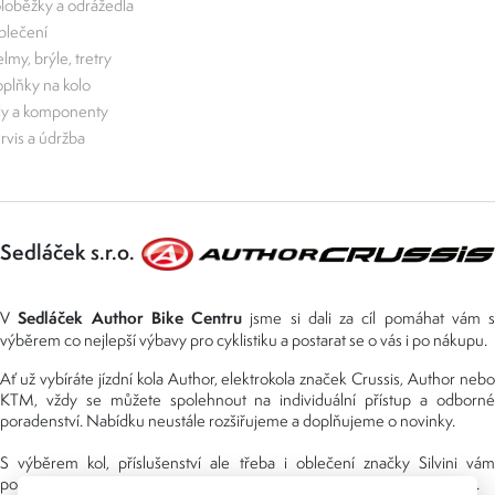
loběžky a odrážedla
lečení
lmy, brýle, tretry
plňky na kolo
ly a komponenty
rvis a údržba
Sedláček s.r.o.
Sedláček Author Bike Centru
V
jsme si dali za cíl pomáhat vám s
výběrem co nejlepší výbavy pro cyklistiku a postarat se o vás i po nákupu.
Ať už vybíráte jízdní kola Author, elektrokola značek Crussis, Author nebo
KTM, vždy se můžete spolehnout na individuální přístup a odborné
poradenství. Nabídku neustále rozšiřujeme a doplňujeme o novinky.
S výběrem kol, příslušenství ale třeba i oblečení značky Silvini vám
pomáhá náš tým, který cyklistikou žije. V oboru pracujeme už mnoho let.