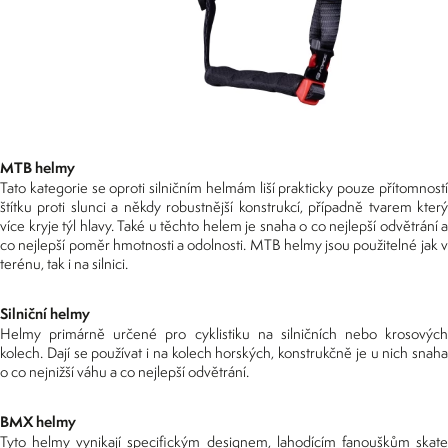
MTB helmy
Tato kategorie se oproti silničním helmám liší prakticky pouze přítomností
štítku proti slunci a někdy robustnější konstrukcí, případně tvarem který
více kryje týl hlavy. Také u těchto helem je snaha o co nejlepší odvětrání a
co nejlepší poměr hmotnosti a odolnosti. MTB helmy jsou použitelné jak v
terénu, tak i na silnici.
Silniční helmy
Helmy primárně určené pro cyklistiku na silničních nebo krosových
kolech. Dají se používat i na kolech horských, konstrukčně je u nich snaha
o co nejnižší váhu a co nejlepší odvětrání.
BMX helmy
Tyto helmy vynikají specifickým designem, lahodícím fanouškům skate