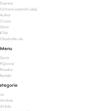
Doprava
Ochrana osobních údajů
Author
Crussis
Silvini
KTM
Ohodnoťte nás
Menu
Servis
Půjčovna
Poradna
Kontakt
ategorie
kce
ektrokola
zdní kola