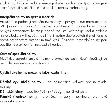
subkultury. Kvůli vzhledu je někdy potlačeno odvětrání, tyto helmy jsou
kromě cyklistiky použitelné i na bruslení nebo skateboarding.
Integrální helmy na sjezd a freeride
Vizuálně se podobají helmám na motocykl, poskytují maximum ochrany
při sjezdech v náročném terénu. Konstrukce je uzpůsobena pro co
nejvyšší bezpečnost, helma je hodně robustní, ochraňuje i čelist jezdce a
hlavu z boku a v týlu, většinou jí není možné dobře odvětrat a její váha je
oproti předchozím kategoriím také vyšší. Sjezdové integrální helmy jsou
použitelné prakticky jen na sjezd a freeride.
Ostatní speciální helmy
Například aerodynamické helmy s protáhlou zadní částí. Používají se
například na časovky nebo triatlon.
Cyklistické helmy můžeme také rozdělit na:
Dětské cyklistické helmy
– od nejmenších velikostí pro nejmladší
cyklisty.
Dámské helmy
– specifický dámský design, menší velikosti.
Pánské / unisex helmy
– pro všechny, kterým nevyhovují první dv
kategorie helem.