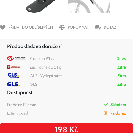
PŘIDAT DO OBLÍBENÝCH
POROVNAT
DOTAZ
Předpokládané doručení
Prodejna Příbram
Dnes
Zásilkovna do 5 Kg
Zítra
GLS - Výdejní místa
Zítra
GLS
Zítra
Dostupnost
Prodejna Příbram
Skladem
Externí sklad
Na dotaz
198 Kč