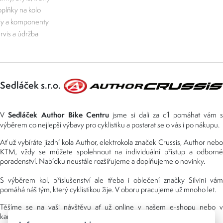
plňky na kolo
ly a komponenty
rvis a údržba
Sedláček s.r.o.
Sedláček Author Bike Centru
V
jsme si dali za cíl pomáhat vám s
výběrem co nejlepší výbavy pro cyklistiku a postarat se o vás i po nákupu.
Ať už vybíráte jízdní kola Author, elektrokola značek Crussis, Author nebo
KTM, vždy se můžete spolehnout na individuální přístup a odborné
poradenství. Nabídku neustále rozšiřujeme a doplňujeme o novinky.
S výběrem kol, příslušenství ale třeba i oblečení značky Silvini vám
pomáhá náš tým, který cyklistikou žije. V oboru pracujeme už mnoho let.
Těšíme se na vaši návštěvu ať už online v našem e-shopu nebo v
kamenné prodejně, kterou najdete v NS (nákupní středisko) URAN.