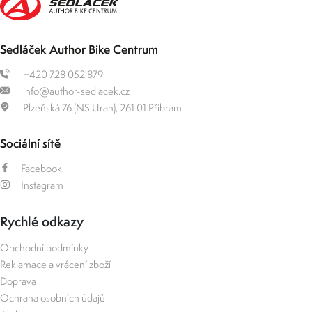
Sedláček Author Bike Centrum
+420 728 052 879
info@author-sedlacek.cz
Plzeňská 76 (NS Uran), 261 01 Příbram
Sociální sítě
Facebook
Instagram
Rychlé odkazy
Obchodní podmínky
Reklamace a vrácení zboží
Doprava
Ochrana osobních údajů