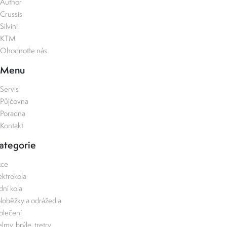
Author
Crussis
Silvini
KTM
Ohodnoťte nás
Menu
Servis
Půjčovna
Poradna
Kontakt
ategorie
kce
ektrokola
zdní kola
loběžky a odrážedla
lečení
lmy, brýle, tretry