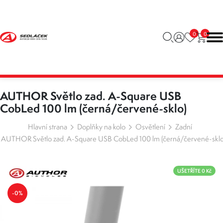
0
0
AUTHOR Světlo zad. A-Square USB
CobLed 100 lm (černá/červené-sklo)
Hlavní strana
Doplňky na kolo
Osvětlení
Zadní
AUTHOR Světlo zad. A-Square USB CobLed 100 lm (černá/červené-sklo
UŠETŘÍTE 0 Kč
-0%