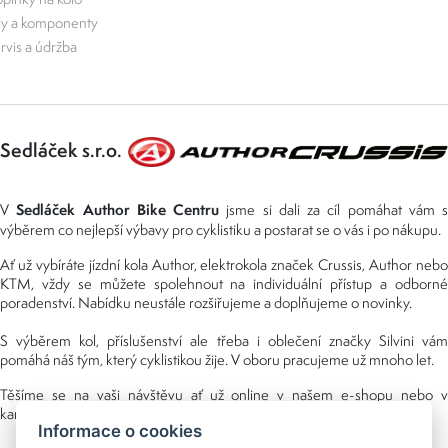
ly a komponenty
rvis a údržba
Sedláček s.r.o.
Sedláček Author Bike Centru
V
jsme si dali za cíl pomáhat vám s
výběrem co nejlepší výbavy pro cyklistiku a postarat se o vás i po nákupu.
Ať už vybíráte jízdní kola Author, elektrokola značek Crussis, Author nebo
KTM, vždy se můžete spolehnout na individuální přístup a odborné
poradenství. Nabídku neustále rozšiřujeme a doplňujeme o novinky.
S výběrem kol, příslušenství ale třeba i oblečení značky Silvini vám
pomáhá náš tým, který cyklistikou žije. V oboru pracujeme už mnoho let.
Těšíme se na vaši návštěvu ať už online v našem e-shopu nebo v
kamenné prodejně, kterou najdete v NS (nákupní středisko) URAN.
Informace o cookies