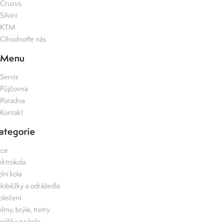
Crussis
Silvini
KTM
Ohodnoťte nás
Menu
Servis
Půjčovna
Poradna
Kontakt
ategorie
kce
ektrokola
zdní kola
loběžky a odrážedla
lečení
lmy, brýle, tretry
plňky na kolo