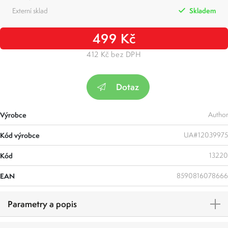
Externí sklad
Skladem
499 Kč
412 Kč bez DPH
Dotaz
Výrobce
Author
Kód výrobce
UA#12039975
Kód
13220
EAN
8590816078666
Parametry a popis