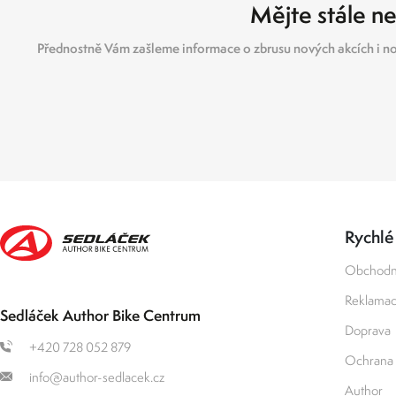
Mějte stále ne
Přednostně Vám zašleme informace o zbrusu nových akcích i no
Rychlé
Obchodn
Reklamace
Sedláček Author Bike Centrum
Doprava
+420 728 052 879
Ochrana 
info@author-sedlacek.cz
Author