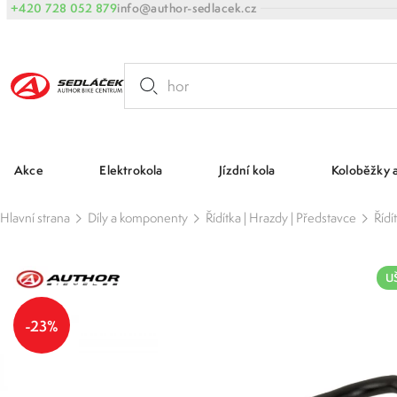
+420 728 052 879
info@author-sedlacek.cz
Akce
Elektrokola
Jízdní kola
Koloběžky 
Hlavní strana
Díly a komponenty
Řídítka | Hrazdy | Představce
Řídí
UŠ
-23%