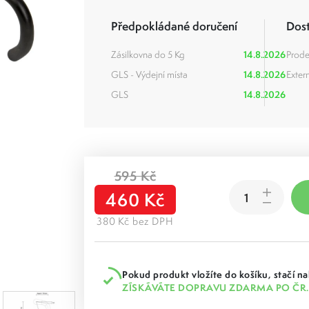
Předpokládané doručení
Dos
Zásilkovna do 5 Kg
14.8.2026
Prode
GLS - Výdejní místa
14.8.2026
Extern
GLS
14.8.2026
595 Kč
460 Kč
380 Kč bez DPH
Pokud produkt vložíte do košíku, stačí na
ZÍSKÁVÁTE DOPRAVU ZDARMA PO ČR.