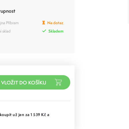
tupnost
jna Příbram
Na dotaz
í sklad
Skladem
koupit už jen za 1 539 Kč a