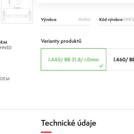
Výrobce
Author
Kód výrobce
UA#3
Varianty produktů
DEM
IHNED
l.440/ BB 31,8/ r.0mm
l.460/ B
ADEM
Technické údaje