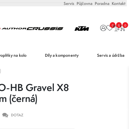
Servis
Půjčovna
Poradna
Kontakt
0
0
0
oplňky na kolo
Díly a komponenty
Servis a údržba
)
O-HB Gravel X8
m (černá)
DOTAZ