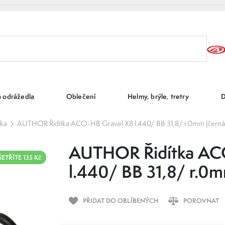
a odrážedla
Oblečení
Helmy, brýle, tretry
D
tka
AUTHOR Řidítka ACO-HB Gravel X8 l.440/ BB 31,8/ r.0mm (černá
AUTHOR Řidítka AC
ETŘÍTE 135 Kč
l.440/ BB 31,8/ r.0m
PŘIDAT DO OBLÍBENÝCH
POROVNAT