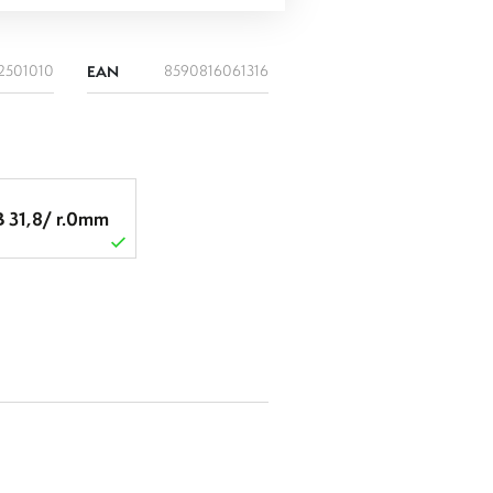
2501010
EAN
8590816061316
B 31,8/ r.0mm