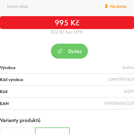
Externí sklad
Na dotaz
995 Kč
822 Kč bez DPH
Dotaz
Výrobce
Author
Kód výrobce
UA#09110421
Kód
14201
EAN
8590816067233
Varianty produktů