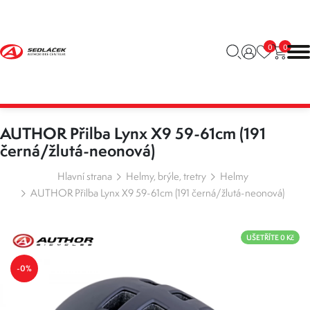
0
0
AUTHOR Přilba Lynx X9 59-61cm (191
černá/žlutá-neonová)
Hlavní strana
Helmy, brýle, tretry
Helmy
AUTHOR Přilba Lynx X9 59-61cm (191 černá/žlutá-neonová)
UŠETŘÍTE 0 Kč
-0%