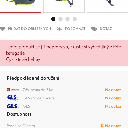
PŘIDAT DO OBLÍBENÝCH
POROVNAT
DOTAZ
Tento produkt se již neprodává, zkuste si vybrat jiný z této
kategorie
Cyklistické helmy
.
Předpokládané doručení
Zásilkovna do 5 Kg
Na dotaz
GLS - Výdejní místa
Na dotaz
GLS
Na dotaz
Dostupnost
Prodejna Příbram
Na dotaz