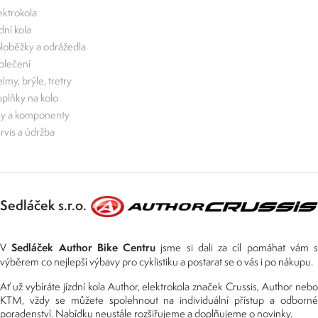
ektrokola
zdní kola
loběžky a odrážedla
lečení
lmy, brýle, tretry
plňky na kolo
ly a komponenty
rvis a údržba
Sedláček s.r.o.
Sedláček Author Bike Centru
V
jsme si dali za cíl pomáhat vám s
výběrem co nejlepší výbavy pro cyklistiku a postarat se o vás i po nákupu.
Ať už vybíráte jízdní kola Author, elektrokola značek Crussis, Author nebo
KTM, vždy se můžete spolehnout na individuální přístup a odborné
poradenství. Nabídku neustále rozšiřujeme a doplňujeme o novinky.