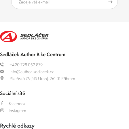
Sedláček Author Bike Centrum
+420 728 052 879
info@author-sedlacek.cz
Plzeňská 76 (NS Uran), 261 01 Příbram
Sociální sítě
Facebook
Instagram
Rychlé odkazy