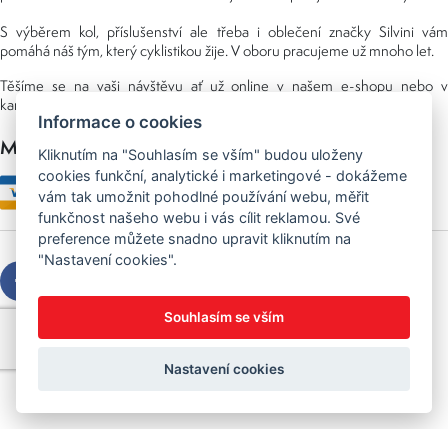
S výběrem kol, příslušenství ale třeba i oblečení značky Silvini vám
pomáhá náš tým, který cyklistikou žije. V oboru pracujeme už mnoho let.
Těšíme se na vaši návštěvu ať už online v našem e-shopu nebo v
kamenné prodejně, kterou najdete v NS (nákupní středisko) URAN.
Informace o cookies
Možnosti platby
Kliknutím na "Souhlasím se vším" budou uloženy
cookies funkční, analytické i marketingové - dokážeme
vám tak umožnit pohodlné používání webu, měřit
funkčnost našeho webu i vás cílit reklamou. Své
preference můžete snadno upravit kliknutím na
"Nastavení cookies".
Souhlasím se vším
Copyright © 2026 Sedláček s.r.o.
Created by
OLC Webdesign
Nastavení cookies