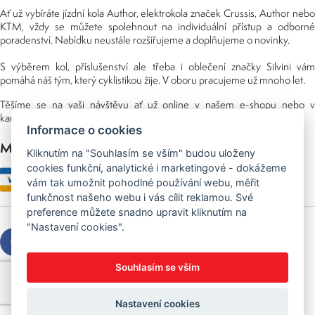
Ať už vybíráte jízdní kola Author, elektrokola značek Crussis, Author nebo
KTM, vždy se můžete spolehnout na individuální přístup a odborné
poradenství. Nabídku neustále rozšiřujeme a doplňujeme o novinky.
S výběrem kol, příslušenství ale třeba i oblečení značky Silvini vám
pomáhá náš tým, který cyklistikou žije. V oboru pracujeme už mnoho let.
Těšíme se na vaši návštěvu ať už online v našem e-shopu nebo v
kamenné prodejně, kterou najdete v NS (nákupní středisko) URAN.
Informace o cookies
Možnosti platby
Kliknutím na "Souhlasím se vším" budou uloženy
cookies funkční, analytické i marketingové - dokážeme
vám tak umožnit pohodlné používání webu, měřit
funkčnost našeho webu i vás cílit reklamou. Své
preference můžete snadno upravit kliknutím na
"Nastavení cookies".
Souhlasím se vším
Copyright © 2026 Sedláček s.r.o.
Created by
OLC Webdesign
Nastavení cookies