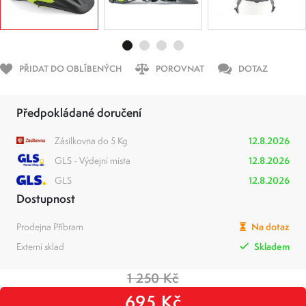
PŘIDAT DO OBLÍBENÝCH
POROVNAT
DOTAZ
Předpokládané doručení
Zásilkovna do 5 Kg
12.8.2026
GLS - Výdejní místa
12.8.2026
GLS
12.8.2026
Dostupnost
Prodejna Příbram
Na dotaz
Externí sklad
Skladem
1 250 Kč
695 Kč