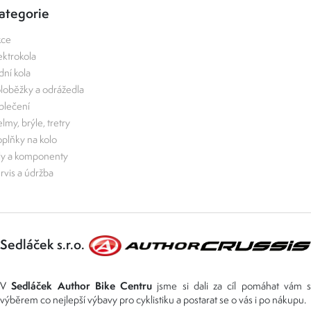
ategorie
kce
ektrokola
zdní kola
loběžky a odrážedla
lečení
lmy, brýle, tretry
plňky na kolo
ly a komponenty
rvis a údržba
Sedláček s.r.o.
Sedláček Author Bike Centru
V
jsme si dali za cíl pomáhat vám s
výběrem co nejlepší výbavy pro cyklistiku a postarat se o vás i po nákupu.