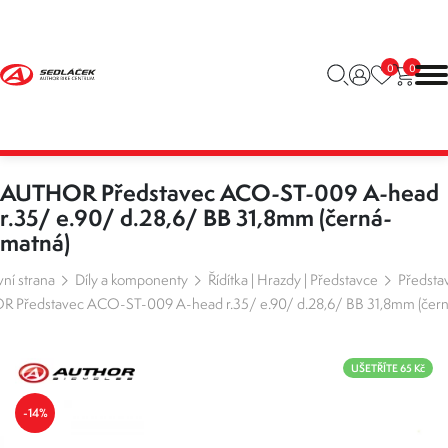
0
0
AUTHOR Představec ACO-ST-009 A-head
r.35/ e.90/ d.28,6/ BB 31,8mm (černá-
matná)
ní strana
Díly a komponenty
Řídítka | Hrazdy | Představce
Předsta
 Představec ACO-ST-009 A-head r.35/ e.90/ d.28,6/ BB 31,8mm (čern
UŠETŘÍTE 65 Kč
-14%