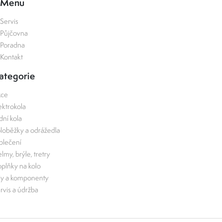
Menu
Servis
Půjčovna
Poradna
Kontakt
ategorie
kce
ektrokola
zdní kola
loběžky a odrážedla
lečení
lmy, brýle, tretry
plňky na kolo
ly a komponenty
rvis a údržba