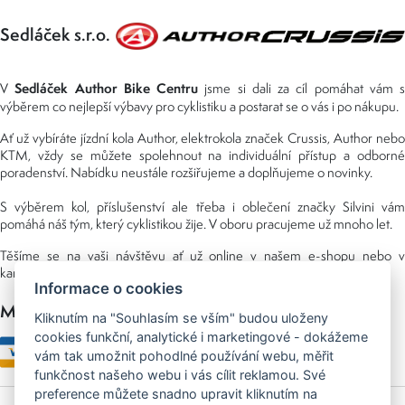
Sedláček s.r.o.
Sedláček Author Bike Centru
V
jsme si dali za cíl pomáhat vám s
výběrem co nejlepší výbavy pro cyklistiku a postarat se o vás i po nákupu.
Ať už vybíráte jízdní kola Author, elektrokola značek Crussis, Author nebo
KTM, vždy se můžete spolehnout na individuální přístup a odborné
poradenství. Nabídku neustále rozšiřujeme a doplňujeme o novinky.
S výběrem kol, příslušenství ale třeba i oblečení značky Silvini vám
pomáhá náš tým, který cyklistikou žije. V oboru pracujeme už mnoho let.
Těšíme se na vaši návštěvu ať už online v našem e-shopu nebo v
kamenné prodejně, kterou najdete v NS (nákupní středisko) URAN.
Informace o cookies
Možnosti platby
Kliknutím na "Souhlasím se vším" budou uloženy
cookies funkční, analytické i marketingové - dokážeme
vám tak umožnit pohodlné používání webu, měřit
funkčnost našeho webu i vás cílit reklamou. Své
preference můžete snadno upravit kliknutím na