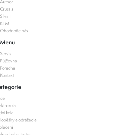
Author
Crussis
Silvini
KTM
Ohodnoťte nás
Menu
Servis
Půjčovna
Poradna
Kontakt
ategorie
kce
ektrokola
zdní kola
loběžky a odrážedla
lečení
lmy, brýle, tretry