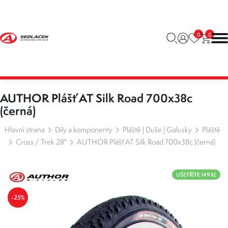
0
0
AUTHOR Plášť AT Silk Road 700x38c
(černá)
Hlavní strana
Díly a komponenty
Pláště | Duše | Galusky
Pláště
Cross / Trek 28"
AUTHOR Plášť AT Silk Road 700x38c (černá)
UŠETŘÍTE 149 Kč
-25%