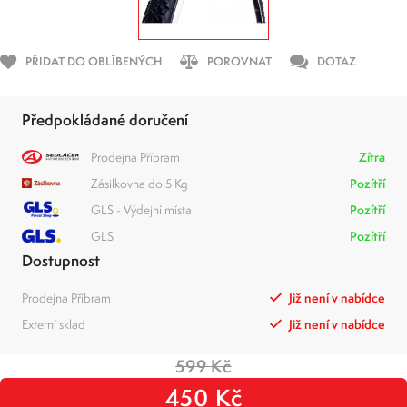
PŘIDAT DO OBLÍBENÝCH
POROVNAT
DOTAZ
Předpokládané doručení
Prodejna Příbram
Zítra
Zásilkovna do 5 Kg
Pozítří
GLS - Výdejní místa
Pozítří
GLS
Pozítří
Dostupnost
Prodejna Příbram
Již není v nabídce
Externí sklad
Již není v nabídce
599 Kč
450 Kč