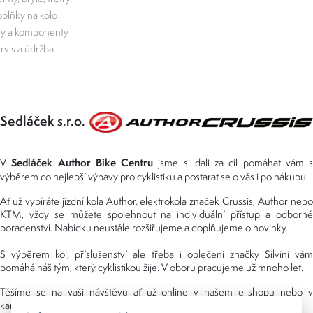
plňky na kolo
ly a komponenty
rvis a údržba
Sedláček s.r.o.
Sedláček Author Bike Centru
V
jsme si dali za cíl pomáhat vám s
výběrem co nejlepší výbavy pro cyklistiku a postarat se o vás i po nákupu.
Ať už vybíráte jízdní kola Author, elektrokola značek Crussis, Author nebo
KTM, vždy se můžete spolehnout na individuální přístup a odborné
poradenství. Nabídku neustále rozšiřujeme a doplňujeme o novinky.
S výběrem kol, příslušenství ale třeba i oblečení značky Silvini vám
pomáhá náš tým, který cyklistikou žije. V oboru pracujeme už mnoho let.
Těšíme se na vaši návštěvu ať už online v našem e-shopu nebo v
kamenné prodejně, kterou najdete v NS (nákupní středisko) URAN.