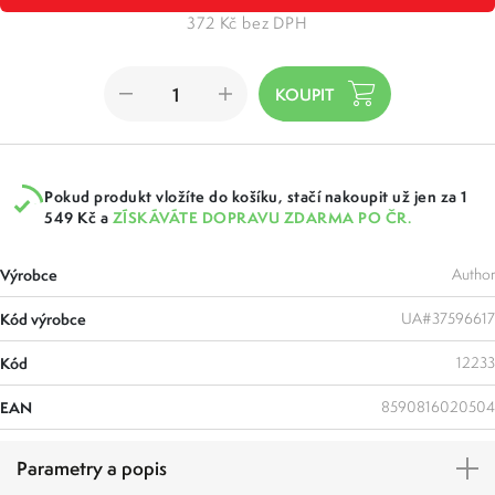
372 Kč bez DPH
Pokud produkt vložíte do košíku, stačí nakoupit už jen za 1
549 Kč a
ZÍSKÁVÁTE DOPRAVU ZDARMA PO ČR.
Výrobce
Author
Kód výrobce
UA#37596617
Kód
12233
EAN
8590816020504
Parametry a popis