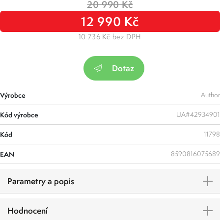
20 990 Kč
12 990 Kč
10 736 Kč bez DPH
Dotaz
Výrobce
Author
Kód výrobce
UA#42934901
Kód
11798
EAN
8590816075689
Parametry a popis
Hodnocení