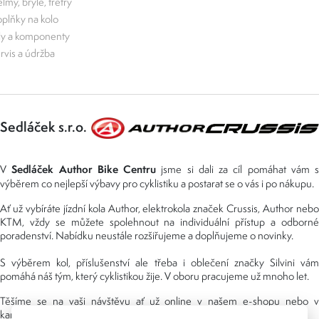
lmy, brýle, tretry
plňky na kolo
ly a komponenty
rvis a údržba
Sedláček s.r.o.
Sedláček Author Bike Centru
V
jsme si dali za cíl pomáhat vám s
výběrem co nejlepší výbavy pro cyklistiku a postarat se o vás i po nákupu.
Ať už vybíráte jízdní kola Author, elektrokola značek Crussis, Author nebo
KTM, vždy se můžete spolehnout na individuální přístup a odborné
poradenství. Nabídku neustále rozšiřujeme a doplňujeme o novinky.
S výběrem kol, příslušenství ale třeba i oblečení značky Silvini vám
pomáhá náš tým, který cyklistikou žije. V oboru pracujeme už mnoho let.
Těšíme se na vaši návštěvu ať už online v našem e-shopu nebo v
kamenné prodejně, kterou najdete v NS (nákupní středisko) URAN.