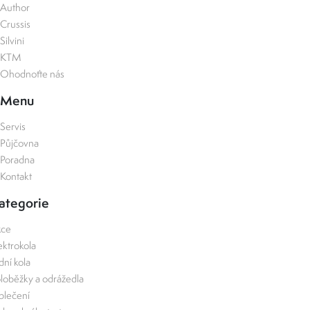
Author
Crussis
Silvini
KTM
Ohodnoťte nás
Menu
Servis
Půjčovna
Poradna
Kontakt
ategorie
kce
ektrokola
zdní kola
loběžky a odrážedla
lečení