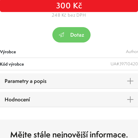
300 Kč
248 Kč bez DPH
Dotaz
Výrobce
Author
Kód výrobce
UA#39710420
Parametry a popis
Hodnocení
Mějte stále nejnovější informace.