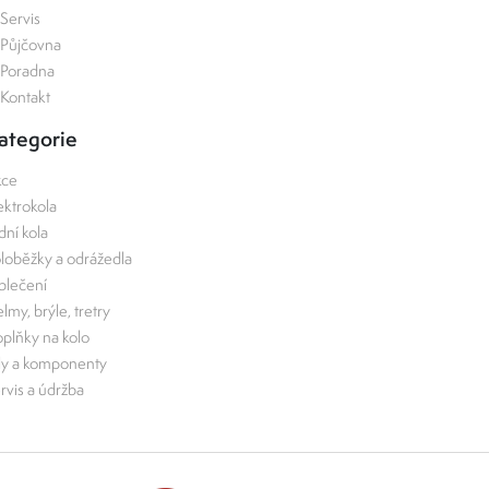
Servis
Půjčovna
Poradna
Kontakt
ategorie
kce
ektrokola
zdní kola
loběžky a odrážedla
lečení
lmy, brýle, tretry
plňky na kolo
ly a komponenty
rvis a údržba