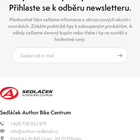
Přihlaste se k odběru newsletteru.
Přednostně Vám zašleme informace o zbrusu nových akcích i
novinkách. Získáte praktické tipy k zakoupeným produktům. A
někdy zašleme slevový kupón nebo třeba i tip na soutěž o
hodnotné ceny.
Sedláček Author Bike Centrum
+420 728 052 879
info@author-sedlacek.cz
Plzeňská 76 (NS Uran), 261 01 Příbram