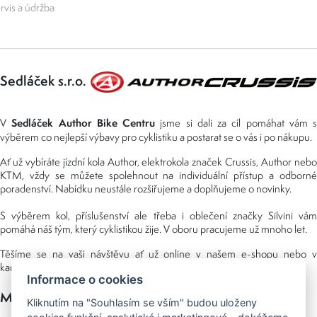
rvis a údržba
Sedláček s.r.o.
Sedláček Author Bike Centru
V
jsme si dali za cíl pomáhat vám s
výběrem co nejlepší výbavy pro cyklistiku a postarat se o vás i po nákupu.
Ať už vybíráte jízdní kola Author, elektrokola značek Crussis, Author nebo
KTM, vždy se můžete spolehnout na individuální přístup a odborné
poradenství. Nabídku neustále rozšiřujeme a doplňujeme o novinky.
S výběrem kol, příslušenství ale třeba i oblečení značky Silvini vám
pomáhá náš tým, který cyklistikou žije. V oboru pracujeme už mnoho let.
Těšíme se na vaši návštěvu ať už online v našem e-shopu nebo v
kamenné prodejně, kterou najdete v NS (nákupní středisko) URAN.
Informace o cookies
Možnosti platby
Kliknutím na "Souhlasím se vším" budou uloženy