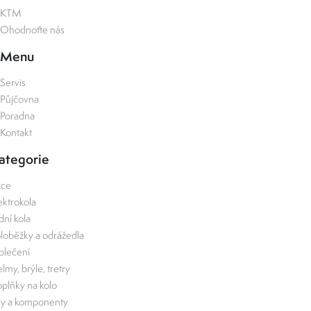
KTM
Ohodnoťte nás
Menu
Servis
Půjčovna
Poradna
Kontakt
ategorie
kce
ektrokola
zdní kola
loběžky a odrážedla
lečení
lmy, brýle, tretry
plňky na kolo
ly a komponenty