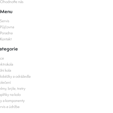
Ohodnoťte nás
Menu
Servis
Půjčovna
Poradna
Kontakt
ategorie
kce
ektrokola
zdní kola
loběžky a odrážedla
lečení
lmy, brýle, tretry
plňky na kolo
ly a komponenty
rvis a údržba