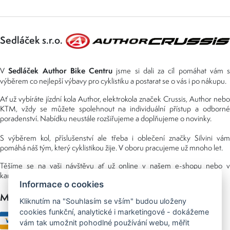
Sedláček s.r.o.
Sedláček Author Bike Centru
V
jsme si dali za cíl pomáhat vám s
výběrem co nejlepší výbavy pro cyklistiku a postarat se o vás i po nákupu.
Ať už vybíráte jízdní kola Author, elektrokola značek Crussis, Author nebo
KTM, vždy se můžete spolehnout na individuální přístup a odborné
poradenství. Nabídku neustále rozšiřujeme a doplňujeme o novinky.
S výběrem kol, příslušenství ale třeba i oblečení značky Silvini vám
pomáhá náš tým, který cyklistikou žije. V oboru pracujeme už mnoho let.
Těšíme se na vaši návštěvu ať už online v našem e-shopu nebo v
kamenné prodejně, kterou najdete v NS (nákupní středisko) URAN.
Informace o cookies
Možnosti platby
Kliknutím na "Souhlasím se vším" budou uloženy
cookies funkční, analytické i marketingové - dokážeme
vám tak umožnit pohodlné používání webu, měřit