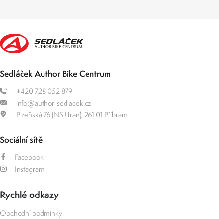
Sedláček Author Bike Centrum
+420 728 052 879
info@author-sedlacek.cz
Plzeňská 76 (NS Uran), 261 01 Příbram
Sociální sítě
Facebook
Instagram
Rychlé odkazy
Obchodní podmínky