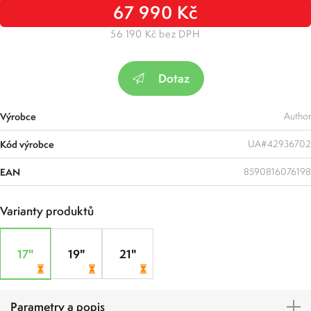
67 990 Kč
56 190 Kč bez DPH
Dotaz
Výrobce
Author
Kód výrobce
UA#42936702
EAN
8590816076198
Varianty produktů
17"
19"
21"
Parametry a popis