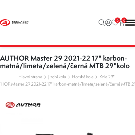
0
0
AUTHOR Master 29 2021-22 17" karbon-
matná/limeta/zelená/černá MTB 29"kolo
Hlavní strana
Jízdní kola
Horská kola
Kola 29"
HOR Master 29 2021-22 17" karbon-matná/limeta/zelená/černá MTB 29