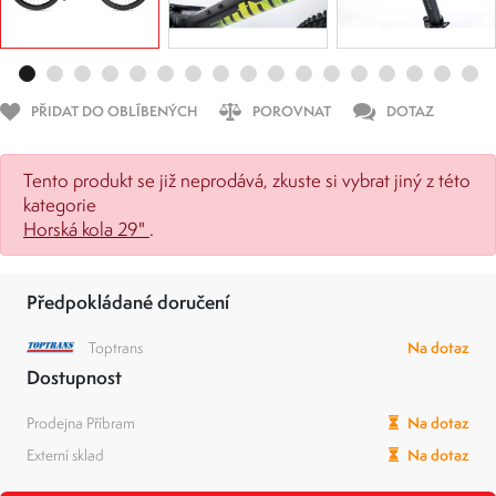
PŘIDAT DO OBLÍBENÝCH
POROVNAT
DOTAZ
Tento produkt se již neprodává, zkuste si vybrat jiný z této
kategorie
Horská kola 29"
.
Předpokládané doručení
Toptrans
Na dotaz
Dostupnost
Prodejna Příbram
Na dotaz
Externí sklad
Na dotaz