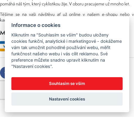
pomáhá náš tým, který cyklistikou žije. V oboru pracujeme už mnoho let.
Těšíme se na vaši návštěvu ať už online v našem e-shopu nebo v
kamenné prodejně, kterou najdete v NS (nákupní středisko) URAN.
Informace o cookies
Možnosti platby
Kliknutím na "Souhlasím se vším" budou uloženy
cookies funkční, analytické i marketingové - dokážeme
vám tak umožnit pohodlné používání webu, měřit
funkčnost našeho webu i vás cílit reklamou. Své
preference můžete snadno upravit kliknutím na
"Nastavení cookies".
Souhlasím se vším
Copyright © 2026 Sedláček s.r.o.
Created by
OLC Webdesign
Nastavení cookies