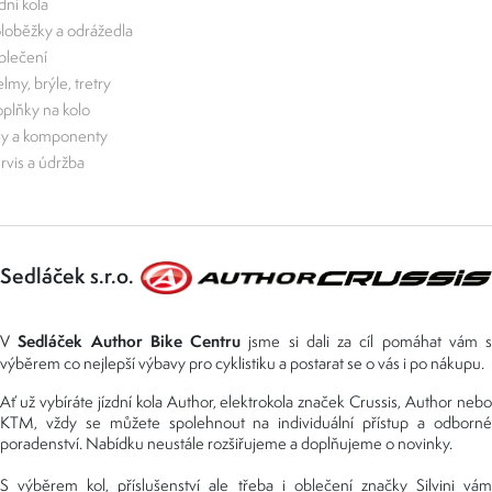
zdní kola
loběžky a odrážedla
lečení
lmy, brýle, tretry
plňky na kolo
ly a komponenty
rvis a údržba
Sedláček s.r.o.
Sedláček Author Bike Centru
V
jsme si dali za cíl pomáhat vám s
výběrem co nejlepší výbavy pro cyklistiku a postarat se o vás i po nákupu.
Ať už vybíráte jízdní kola Author, elektrokola značek Crussis, Author nebo
KTM, vždy se můžete spolehnout na individuální přístup a odborné
poradenství. Nabídku neustále rozšiřujeme a doplňujeme o novinky.
S výběrem kol, příslušenství ale třeba i oblečení značky Silvini vám