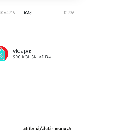
4064216
Kód
12236
VÍCE JAK
500 KOL SKLADEM
stříbrná/žlutá-neonová