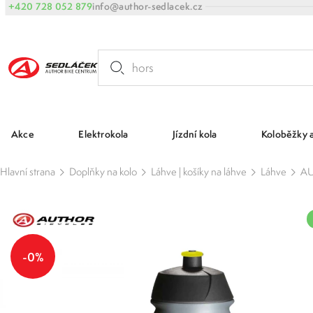
+420 728 052 879
info@author-sedlacek.cz
Akce
Elektrokola
Jízdní kola
Koloběžky 
Hlavní strana
Doplňky na kolo
Láhve | košíky na láhve
Láhve
AU
-0%