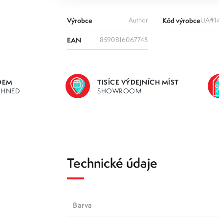
Výrobce
Author
Kód výrobce
UA#1
EAN
8590816067745
DEM
TISÍCE VÝDEJNÍCH MÍST
IHNED
SHOWROOM
Technické údaje
Barva