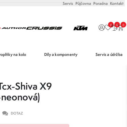
Servis
Půjčovna
Poradna
Kontakt
0
0
0
oplňky na kolo
Díly a komponenty
Servis a údržba
cx-Shiva X9
á-neonová)
DOTAZ