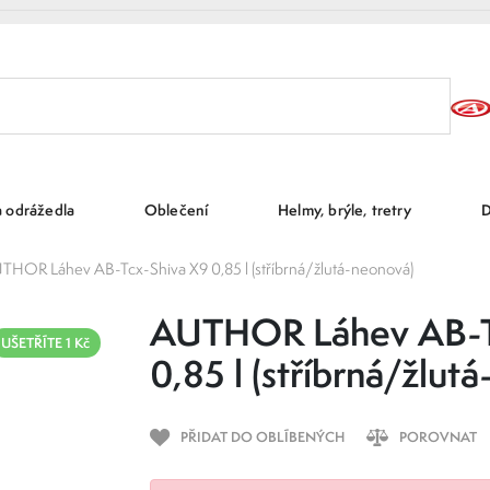
a odrážedla
Oblečení
Helmy, brýle, tretry
D
THOR Láhev AB-Tcx-Shiva X9 0,85 l (stříbrná/žlutá-neonová)
AUTHOR Láhev AB-T
UŠETŘÍTE 1 Kč
0,85 l (stříbrná/žlut
PŘIDAT DO OBLÍBENÝCH
POROVNAT