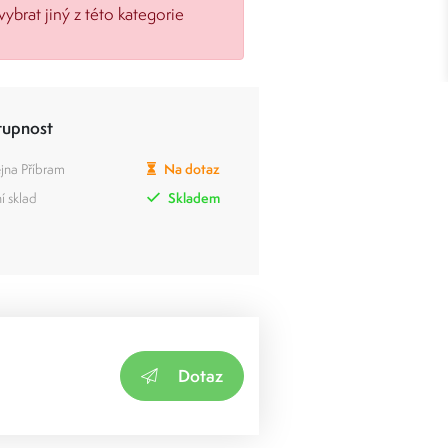
vybrat jiný z této kategorie
tupnost
jna Příbram
Na dotaz
í sklad
Skladem
Dotaz