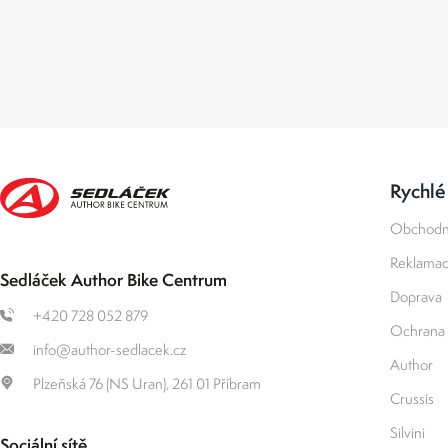
Rychlé
Obchodn
Reklamace
Sedláček Author Bike Centrum
Doprava
+420 728 052 879
Ochrana 
info@author-sedlacek.cz
Author
Plzeňská 76 (NS Uran), 261 01 Příbram
Crussis
Silvini
Sociální sítě