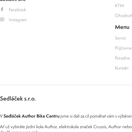
KTM
Facebook
Ohodnoťt
Instagram
Menu
Servis
Půjčovna
Poradna
Kontakt
Sedláček s.r.o.
Sedláček Author Bike Centru
V
jsme si dali za cíl pomáhat vám s výběrem
Ať už vybíráte jízdní kola Author, elektrokola značek Crussis, Author n