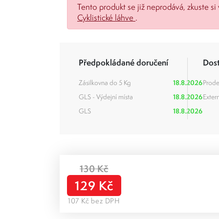
Tento produkt se již neprodává, zkuste si 
Cyklistické láhve
.
Předpokládané doručení
Dos
Zásilkovna do 5 Kg
18.8.2026
Prode
GLS - Výdejní místa
18.8.2026
Extern
GLS
18.8.2026
130 Kč
129 Kč
107 Kč bez DPH