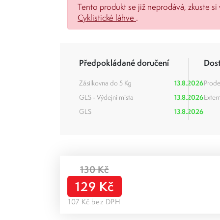
Tento produkt se již neprodává, zkuste si 
Cyklistické láhve
.
Předpokládané doručení
Dos
Zásilkovna do 5 Kg
13.8.2026
Prode
GLS - Výdejní místa
13.8.2026
Extern
GLS
13.8.2026
130 Kč
129 Kč
107 Kč bez DPH