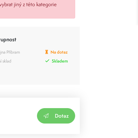
vybrat jiný z této kategorie
tupnost
jna Příbram
Na dotaz
í sklad
Skladem
Dotaz