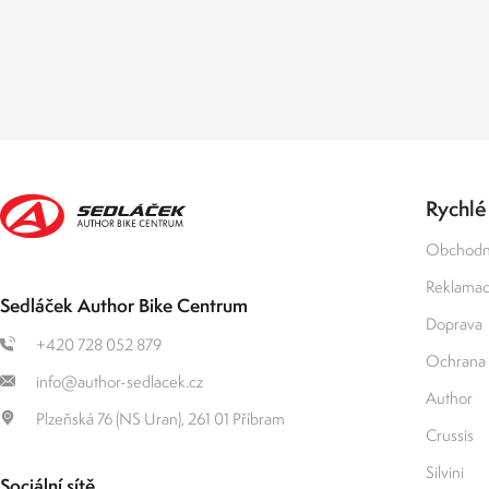
Rychlé
Obchodn
Reklamace
Sedláček Author Bike Centrum
Doprava
+420 728 052 879
Ochrana 
info@author-sedlacek.cz
Author
Plzeňská 76 (NS Uran), 261 01 Příbram
Crussis
Silvini
Sociální sítě