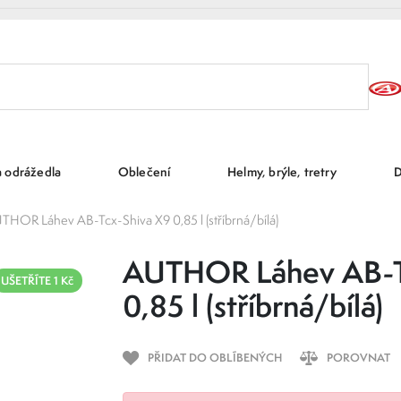
a odrážedla
Oblečení
Helmy, brýle, tretry
D
THOR Láhev AB-Tcx-Shiva X9 0,85 l (stříbrná/bílá)
AUTHOR Láhev AB-T
UŠETŘÍTE 1 Kč
0,85 l (stříbrná/bílá)
PŘIDAT DO OBLÍBENÝCH
POROVNAT