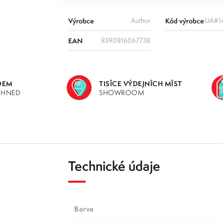
Výrobce
Author
Kód výrobce
UA#1
EAN
8590816067738
DEM
TISÍCE VÝDEJNÍCH MÍST
IHNED
SHOWROOM
Technické údaje
Barva