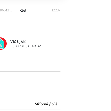
4064215
Kód
12237
VÍCE JAK
500 KOL SKLADEM
stříbrná / bílá