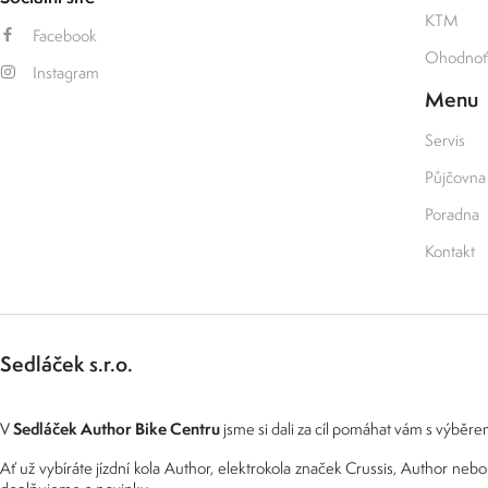
KTM
Facebook
Ohodnoťt
Instagram
Menu
Servis
Půjčovna
Poradna
Kontakt
Sedláček s.r.o.
Sedláček Author Bike Centru
V
jsme si dali za cíl pomáhat vám s výběrem
Ať už vybíráte jízdní kola Author, elektrokola značek Crussis, Author n