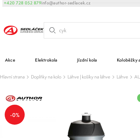
+420 728 052 879
info@author-sedlacek.cz
Akce
Elektrokola
Jízdní kola
Koloběžky 
Hlavní strana
Doplňky na kolo
Láhve | košíky na láhve
Láhve
AU
-0%