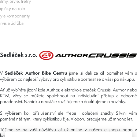
lmy, brýle, tretry
plňky na kolo
ly a komponenty
rvis a údržba
Sedláček s.r.o.
Sedláček Author Bike Centru
V
jsme si dali za cíl pomáhat vám s
výběrem co nejlepší výbavy pro cyklistiku a postarat se o vás i po nákupu.
Ať už vybíráte jízdní kola Author, elektrokola značek Crussis, Author nebo
KTM, vždy se můžete spolehnout na individuální přístup a odborné
poradenství. Nabídku neustále rozšiřujeme a doplňujeme o novinky.
S výběrem kol, příslušenství ale třeba i oblečení značky Silvini vám
pomáhá náš tým, který cyklistikou žije. V oboru pracujeme už mnoho let.
Těšíme se na vaši návštěvu ať už online v našem e-shopu nebo v
kamenné prodejně, kterou najdete v NS (nákupní středisko) URAN.