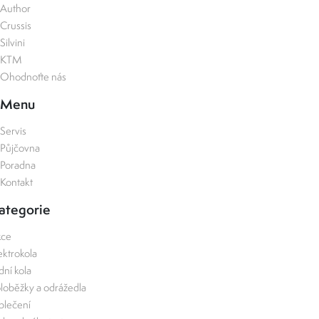
Author
Crussis
Silvini
KTM
Ohodnoťte nás
Menu
Servis
Půjčovna
Poradna
Kontakt
ategorie
kce
ektrokola
zdní kola
loběžky a odrážedla
lečení