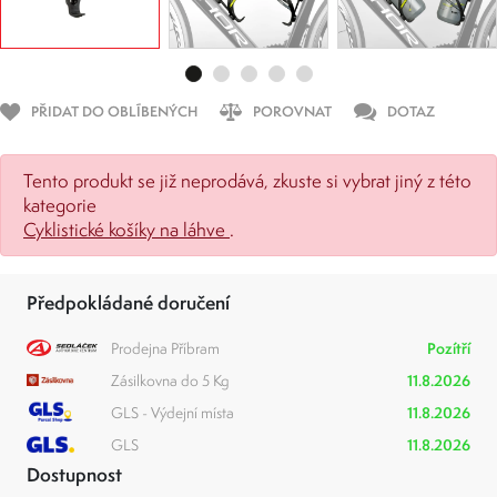
PŘIDAT DO OBLÍBENÝCH
POROVNAT
DOTAZ
Tento produkt se již neprodává, zkuste si vybrat jiný z této
kategorie
Cyklistické košíky na láhve
.
Předpokládané doručení
Prodejna Příbram
Pozítří
Zásilkovna do 5 Kg
11.8.2026
GLS - Výdejní místa
11.8.2026
GLS
11.8.2026
Dostupnost