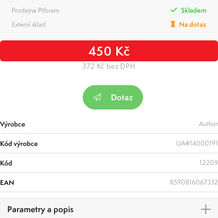
Prodejna Příbram
Skladem
Externí sklad
Na dotaz
450 Kč
372 Kč bez DPH
Dotaz
Výrobce
Author
Kód výrobce
UA#14000191
Kód
12209
EAN
8590816067332
Parametry a popis