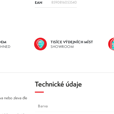
EAN
8590816053540
DEM
TISÍCE VÝDEJNÍCH MÍST
IHNED
SHOWROOM
Technické údaje
va nebo zleva dle
Barva