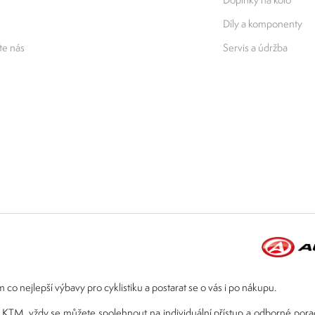
Díly a komponenty
e nás
Servis a údržba
 co nejlepší výbavy pro cyklistiku a postarat se o vás i po nákupu.
ebo KTM, vždy se můžete spolehnout na individuální přístup a odborné por