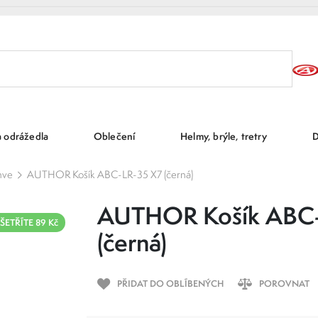
a odrážedla
Oblečení
Helmy, brýle, tretry
D
hve
AUTHOR Košík ABC-LR-35 X7 (černá)
AUTHOR Košík ABC-
ŠETŘÍTE 89 Kč
(černá)
PŘIDAT DO OBLÍBENÝCH
POROVNAT