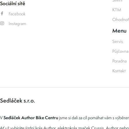
Sociální sítě
KTM
Facebook
Ohodnoťt
Instagram
Menu
Servis
Půjčovna
Poradna
Kontakt
Sedláček s.r.o.
Sedláček Author Bike Centru
V
jsme si dali za cíl pomáhat vám s výběrem
Ať už vybíráte jízdní kola Author, elektrokola značek Crussis, Author n