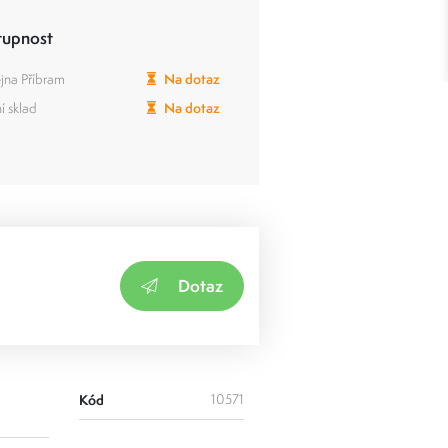
tupnost
jna Příbram
Na dotaz
í sklad
Na dotaz
Dotaz
Kód
10571