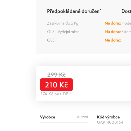
Předpokládané doručení
Dos
Zásilkovna do 5 Kg
Na dotaz
Prode
GLS - Výdejní místa
Na dotaz
Extern
GLS
Na dotaz
299 Kč
210 Kč
174 Kč bez DPH
Výrobce
Author
Kód výrobce
UA#14000164