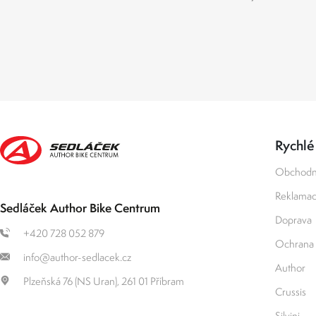
Rychlé
Obchodn
Reklamace
Sedláček Author Bike Centrum
Doprava
+420 728 052 879
Ochrana 
info@author-sedlacek.cz
Author
Plzeňská 76 (NS Uran), 261 01 Příbram
Crussis
Silvini