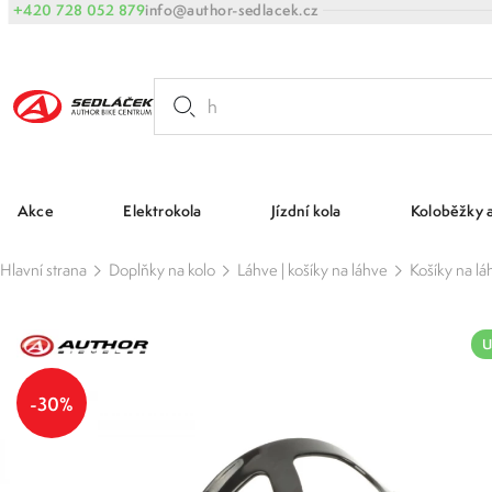
+420 728 052 879
info@author-sedlacek.cz
Akce
Elektrokola
Jízdní kola
Koloběžky 
Hlavní strana
Doplňky na kolo
Láhve | košíky na láhve
Košíky na lá
U
-30%