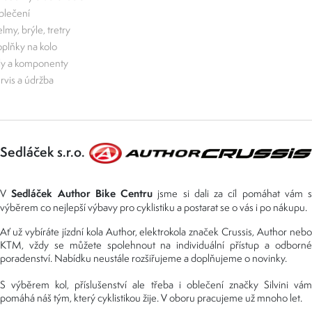
lečení
lmy, brýle, tretry
plňky na kolo
ly a komponenty
rvis a údržba
Sedláček s.r.o.
Sedláček Author Bike Centru
V
jsme si dali za cíl pomáhat vám s
výběrem co nejlepší výbavy pro cyklistiku a postarat se o vás i po nákupu.
Ať už vybíráte jízdní kola Author, elektrokola značek Crussis, Author nebo
KTM, vždy se můžete spolehnout na individuální přístup a odborné
poradenství. Nabídku neustále rozšiřujeme a doplňujeme o novinky.
S výběrem kol, příslušenství ale třeba i oblečení značky Silvini vám
pomáhá náš tým, který cyklistikou žije. V oboru pracujeme už mnoho let.