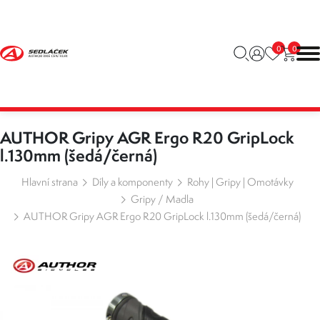
0
0
AUTHOR Gripy AGR Ergo R20 GripLock
l.130mm (šedá/černá)
Hlavní strana
Díly a komponenty
Rohy | Gripy | Omotávky
Gripy / Madla
AUTHOR Gripy AGR Ergo R20 GripLock l.130mm (šedá/černá)