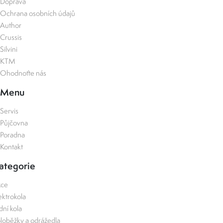
Doprava
Ochrana osobních údajů
Author
Crussis
Silvini
KTM
Ohodnoťte nás
Menu
Servis
Půjčovna
Poradna
Kontakt
ategorie
kce
ektrokola
zdní kola
loběžky a odrážedla