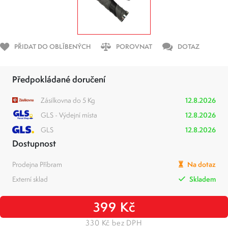
PŘIDAT DO OBLÍBENÝCH
POROVNAT
DOTAZ
Předpokládané doručení
Zásilkovna do 5 Kg
12.8.2026
GLS - Výdejní místa
12.8.2026
GLS
12.8.2026
Dostupnost
Prodejna Příbram
Na dotaz
Externí sklad
Skladem
399 Kč
330 Kč bez DPH