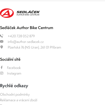
Sedláček Author Bike Centrum
+420 728 052 879
info@author-sedlacek.cz
Plzeňská 76 (NS Uran), 261 01 Příbram
Sociální sítě
Facebook
Instagram
Rychlé odkazy
Obchodní podmínky
Reklamace a vrácení zboží