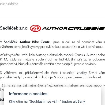
rvis a údržba
Sedláček s.r.o.
Sedláček Author Bike Centru
V
jsme si dali za cíl pomáhat vám s
výběrem co nejlepší výbavy pro cyklistiku a postarat se o vás i po nákupu.
Ať už vybíráte jízdní kola Author, elektrokola značek Crussis, Author nebo
KTM, vždy se můžete spolehnout na individuální přístup a odborné
poradenství. Nabídku neustále rozšiřujeme a doplňujeme o novinky.
S výběrem kol, příslušenství ale třeba i oblečení značky Silvini vám
pomáhá náš tým, který cyklistikou žije. V oboru pracujeme už mnoho let.
Těšíme se na vaši návštěvu ať už online v našem e-shopu nebo v
kamenné prodejně, kterou najdete v NS (nákupní středisko) URAN.
Informace o cookies
Možnosti platby
Kliknutím na "Souhlasím se vším" budou uloženy