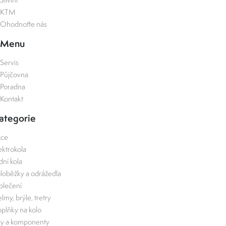
KTM
Ohodnoťte nás
Menu
Servis
Půjčovna
Poradna
Kontakt
ategorie
kce
ektrokola
zdní kola
loběžky a odrážedla
lečení
lmy, brýle, tretry
plňky na kolo
ly a komponenty