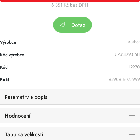
6 851 Kč bez DPH
Dotaz
Výrobce
Author
Kód výrobce
UA#42931511
Kód
12970
EAN
8590816073999
Parametry a popis
Hodnocení
Tabulka velikostí