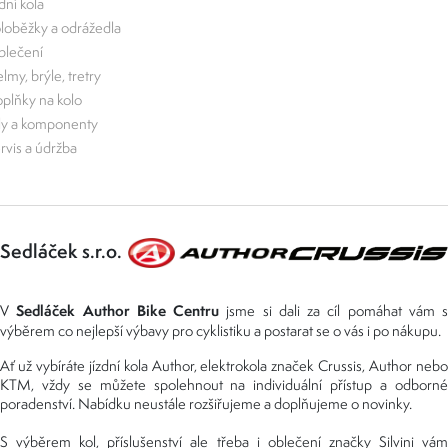
zdní kola
loběžky a odrážedla
lečení
lmy, brýle, tretry
plňky na kolo
ly a komponenty
rvis a údržba
Sedláček s.r.o.
Sedláček Author Bike Centru
V
jsme si dali za cíl pomáhat vám s
výběrem co nejlepší výbavy pro cyklistiku a postarat se o vás i po nákupu.
Ať už vybíráte jízdní kola Author, elektrokola značek Crussis, Author nebo
KTM, vždy se můžete spolehnout na individuální přístup a odborné
poradenství. Nabídku neustále rozšiřujeme a doplňujeme o novinky.
S výběrem kol, příslušenství ale třeba i oblečení značky Silvini vám