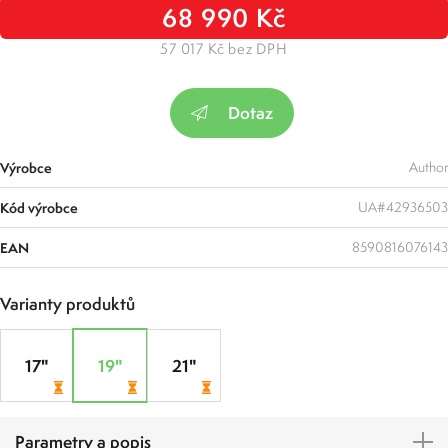
68 990 Kč
57 017 Kč bez DPH
Dotaz
Výrobce
Author
Kód výrobce
UA#42936503
EAN
8590816076143
Varianty produktů
17"
19"
21"
Parametry a popis