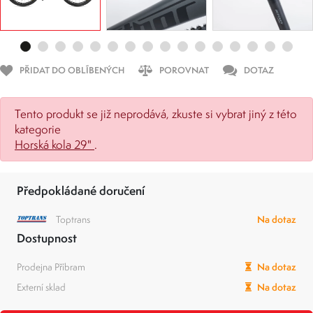
PŘIDAT DO OBLÍBENÝCH
POROVNAT
DOTAZ
Tento produkt se již neprodává, zkuste si vybrat jiný z této
kategorie
Horská kola 29"
.
Předpokládané doručení
Toptrans
Na dotaz
Dostupnost
Prodejna Příbram
Na dotaz
Externí sklad
Na dotaz