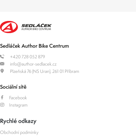
Sedláček Author Bike Centrum
+420 728 052 879
info@author-sedlacek.cz
Plzeňská 76 (NS Uran), 261 01 Příbram
Sociální sítě
Facebook
Instagram
Rychlé odkazy
Obchodní podmínky