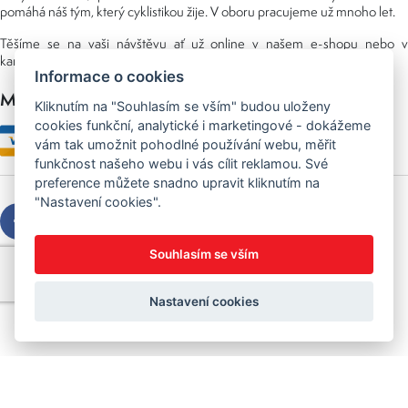
pomáhá náš tým, který cyklistikou žije. V oboru pracujeme už mnoho let.
Těšíme se na vaši návštěvu ať už online v našem e-shopu nebo v
kamenné prodejně, kterou najdete v NS (nákupní středisko) URAN.
Informace o cookies
Možnosti platby
Kliknutím na "Souhlasím se vším" budou uloženy
cookies funkční, analytické i marketingové - dokážeme
vám tak umožnit pohodlné používání webu, měřit
funkčnost našeho webu i vás cílit reklamou. Své
preference můžete snadno upravit kliknutím na
"Nastavení cookies".
Souhlasím se vším
Copyright © 2026 Sedláček s.r.o.
Created by
OLC Webdesign
Nastavení cookies