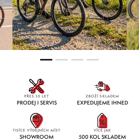
JÍZDNÍ KOLA
EL
PŘES 30 LET
ZBOŽÍ SKLADEM
PRODEJ I SERVIS
EXPEDUJEME IHNED
TISÍCE VÝDEJNÍCH MÍST
VÍCE JAK
SHOWROOM
500 KOL SKLADEM