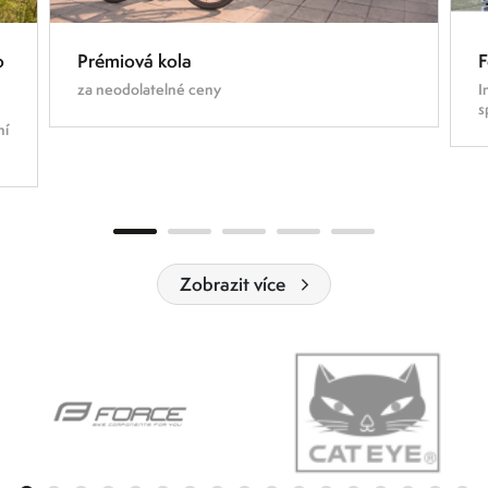
o
Prémiová kola
F
za neodolatelné ceny
I
s
ní
Zobrazit více