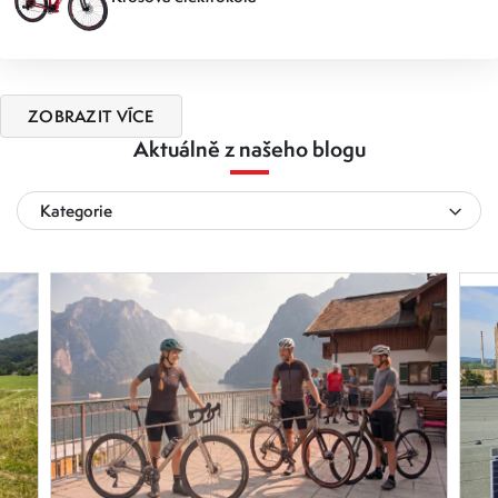
ZOBRAZIT VÍCE
Aktuálně z našeho blogu
Kategorie
Elektrokola
Koloběžky
Doplňky na kolo
1.7.2026
1.3
Jízdní kola
Aktuálně
Povinná publicita