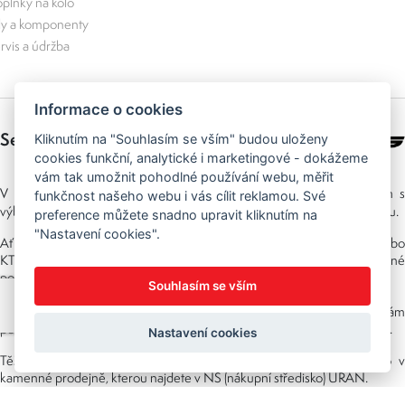
plňky na kolo
ly a komponenty
rvis a údržba
Informace o cookies
Sedláček s.r.o.
Kliknutím na "Souhlasím se vším" budou uloženy
cookies funkční, analytické i marketingové - dokážeme
vám tak umožnit pohodlné používání webu, měřit
Sedláček Author Bike Centru
V
jsme si dali za cíl pomáhat vám s
funkčnost našeho webu i vás cílit reklamou. Své
výběrem co nejlepší výbavy pro cyklistiku a postarat se o vás i po nákupu.
preference můžete snadno upravit kliknutím na
"Nastavení cookies".
Ať už vybíráte jízdní kola Author, elektrokola značek Crussis, Author nebo
KTM, vždy se můžete spolehnout na individuální přístup a odborné
poradenství. Nabídku neustále rozšiřujeme a doplňujeme o novinky.
Souhlasím se vším
S výběrem kol, příslušenství ale třeba i oblečení značky Silvini vám
pomáhá náš tým, který cyklistikou žije. V oboru pracujeme už mnoho let.
Nastavení cookies
Těšíme se na vaši návštěvu ať už online v našem e-shopu nebo v
kamenné prodejně, kterou najdete v NS (nákupní středisko) URAN.