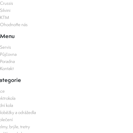
Crussis
Silvini
KTM
Ohodnoťte nás
Menu
Servis
Půjčovna
Poradna
Kontakt
ategorie
kce
ektrokola
zdní kola
loběžky a odrážedla
lečení
lmy, brýle, tretry