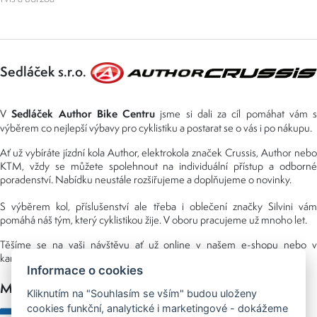
Sedláček s.r.o.
Sedláček Author Bike Centru
V
jsme si dali za cíl pomáhat vám s
výběrem co nejlepší výbavy pro cyklistiku a postarat se o vás i po nákupu.
Ať už vybíráte jízdní kola Author, elektrokola značek Crussis, Author nebo
KTM, vždy se můžete spolehnout na individuální přístup a odborné
poradenství. Nabídku neustále rozšiřujeme a doplňujeme o novinky.
S výběrem kol, příslušenství ale třeba i oblečení značky Silvini vám
pomáhá náš tým, který cyklistikou žije. V oboru pracujeme už mnoho let.
Těšíme se na vaši návštěvu ať už online v našem e-shopu nebo v
kamenné prodejně, kterou najdete v NS (nákupní středisko) URAN.
Informace o cookies
Možnosti platby
Kliknutím na "Souhlasím se vším" budou uloženy
cookies funkční, analytické i marketingové - dokážeme