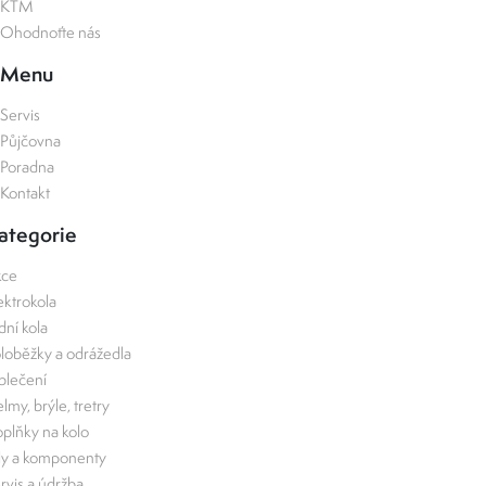
KTM
Ohodnoťte nás
Menu
Servis
Půjčovna
Poradna
Kontakt
ategorie
kce
ektrokola
zdní kola
loběžky a odrážedla
lečení
lmy, brýle, tretry
plňky na kolo
ly a komponenty
rvis a údržba