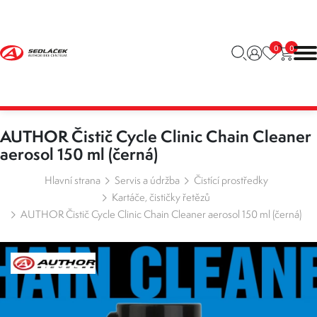
0
0
AUTHOR Čistič Cycle Clinic Chain Cleaner
aerosol 150 ml (černá)
Hlavní strana
Servis a údržba
Čistící prostředky
Kartáče, čističky řetězů
AUTHOR Čistič Cycle Clinic Chain Cleaner aerosol 150 ml (černá)