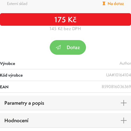
Externí sklad
Na dotaz
175 Kč
145 Kč bez DPH
Dotaz
Výrobce
Author
Kód výrobce
UA#10164104
EAN
8590816036369
Parametry a popis
Hodnocení