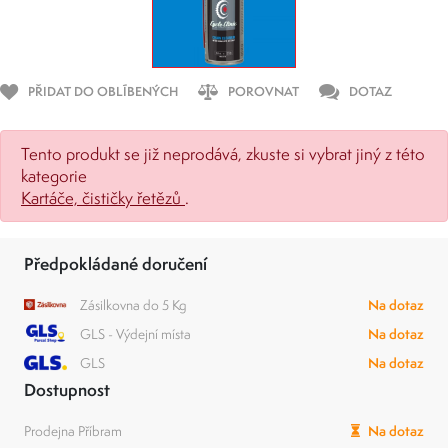
PŘIDAT DO OBLÍBENÝCH
POROVNAT
DOTAZ
Tento produkt se již neprodává, zkuste si vybrat jiný z této
kategorie
Kartáče, čističky řetězů
.
Předpokládané doručení
Zásilkovna do 5 Kg
Na dotaz
GLS - Výdejní místa
Na dotaz
GLS
Na dotaz
Dostupnost
Prodejna Příbram
Na dotaz