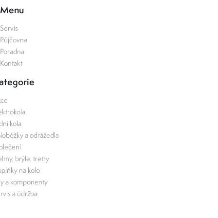
Menu
Servis
Půjčovna
Poradna
Kontakt
ategorie
kce
ektrokola
zdní kola
loběžky a odrážedla
lečení
lmy, brýle, tretry
plňky na kolo
ly a komponenty
rvis a údržba