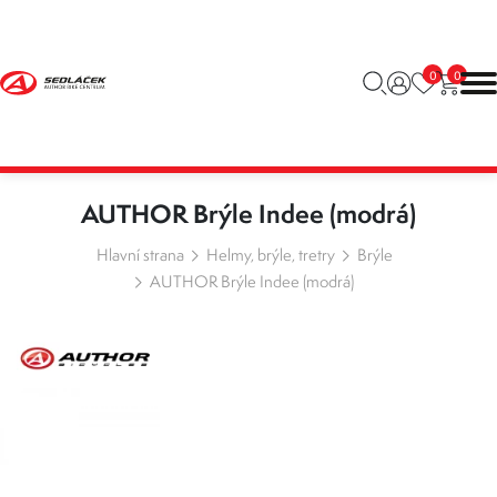
0
0
AUTHOR Brýle Indee (modrá)
Hlavní strana
Helmy, brýle, tretry
Brýle
AUTHOR Brýle Indee (modrá)