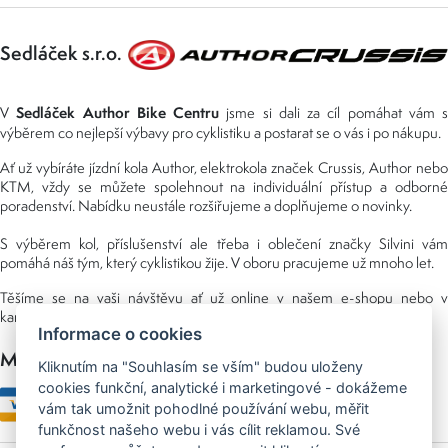
Sedláček s.r.o.
Sedláček Author Bike Centru
V
jsme si dali za cíl pomáhat vám s
výběrem co nejlepší výbavy pro cyklistiku a postarat se o vás i po nákupu.
Ať už vybíráte jízdní kola Author, elektrokola značek Crussis, Author nebo
KTM, vždy se můžete spolehnout na individuální přístup a odborné
poradenství. Nabídku neustále rozšiřujeme a doplňujeme o novinky.
S výběrem kol, příslušenství ale třeba i oblečení značky Silvini vám
pomáhá náš tým, který cyklistikou žije. V oboru pracujeme už mnoho let.
Těšíme se na vaši návštěvu ať už online v našem e-shopu nebo v
kamenné prodejně, kterou najdete v NS (nákupní středisko) URAN.
Informace o cookies
Možnosti platby
Kliknutím na "Souhlasím se vším" budou uloženy
cookies funkční, analytické i marketingové - dokážeme
vám tak umožnit pohodlné používání webu, měřit
funkčnost našeho webu i vás cílit reklamou. Své