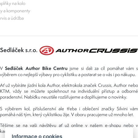
plňky na kolo
ly a komponenty
rvis a údržba
Sedláček s.r.o.
Sedláček Author Bike Centru
V
jsme si dali za cíl pomáhat vám s
výběrem co nejlepší výbavy pro cyklistiku a postarat se o vás i po nákupu.
Ať už vybíráte jízdní kola Author, elektrokola značek Crussis, Author nebo
KTM, vždy se můžete spolehnout na individuální přístup a odborné
poradenství. Nabídku neustále rozšiřujeme a doplňujeme o novinky.
S výběrem kol, příslušenství ale třeba i oblečení značky Silvini vám
pomáhá náš tým, který cyklistikou žije. V oboru pracujeme už mnoho let.
Těšíme se na vaši návštěvu ať už online v našem e-shopu nebo v
kamenné prodejně, kterou najdete v NS (nákupní středisko) URAN.
Informace o cookies