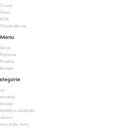
Crussis
Silvini
KTM
Ohodnoťte nás
Menu
Servis
Půjčovna
Poradna
Kontakt
ategorie
kce
ektrokola
zdní kola
loběžky a odrážedla
lečení
lmy, brýle, tretry