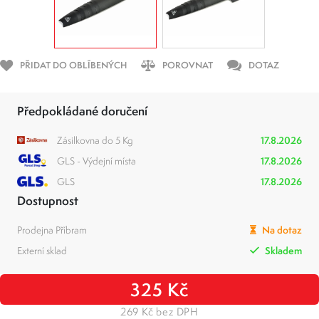
PŘIDAT DO OBLÍBENÝCH
POROVNAT
DOTAZ
Předpokládané doručení
Zásilkovna do 5 Kg
17.8.2026
GLS - Výdejní místa
17.8.2026
GLS
17.8.2026
Dostupnost
Prodejna Příbram
Na dotaz
Externí sklad
Skladem
325 Kč
269 Kč bez DPH