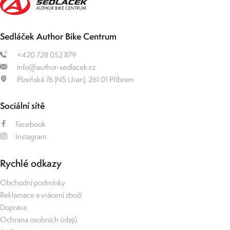
Sedláček Author Bike Centrum
+420 728 052 879
info@author-sedlacek.cz
Plzeňská 76 (NS Uran), 261 01 Příbram
Sociální sítě
Facebook
Instagram
Rychlé odkazy
Obchodní podmínky
Reklamace a vrácení zboží
Doprava
Ochrana osobních údajů