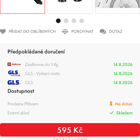
PŘIDAT DO OBLÍBENÝCH
POROVNAT
DOTAZ
Předpokládané doručení
Zásilkovna do 5 Kg
14.8.2026
GLS - Výdejní místa
14.8.2026
GLS
14.8.2026
Dostupnost
Prodejna Příbram
Na dotaz
Externí sklad
Skladem
595 Kč
492 Kč bez DPH