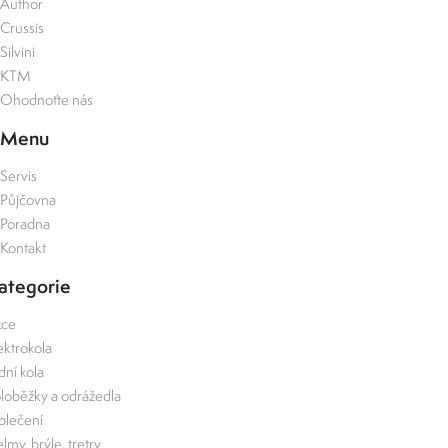
Author
Crussis
Silvini
KTM
Ohodnoťte nás
Menu
Servis
Půjčovna
Poradna
Kontakt
ategorie
kce
ektrokola
zdní kola
loběžky a odrážedla
lečení
lmy, brýle, tretry