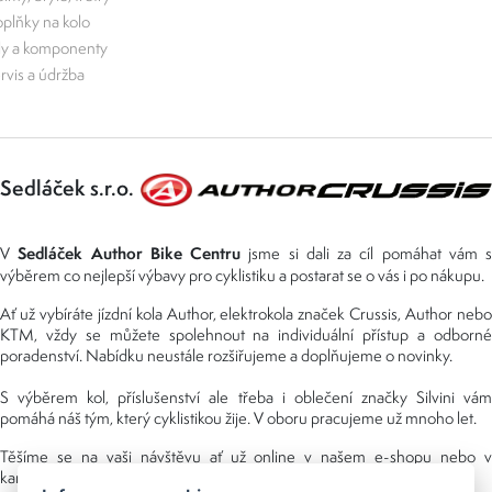
plňky na kolo
ly a komponenty
rvis a údržba
Sedláček s.r.o.
Sedláček Author Bike Centru
V
jsme si dali za cíl pomáhat vám s
výběrem co nejlepší výbavy pro cyklistiku a postarat se o vás i po nákupu.
Ať už vybíráte jízdní kola Author, elektrokola značek Crussis, Author nebo
KTM, vždy se můžete spolehnout na individuální přístup a odborné
poradenství. Nabídku neustále rozšiřujeme a doplňujeme o novinky.
S výběrem kol, příslušenství ale třeba i oblečení značky Silvini vám
pomáhá náš tým, který cyklistikou žije. V oboru pracujeme už mnoho let.
Těšíme se na vaši návštěvu ať už online v našem e-shopu nebo v
kamenné prodejně, kterou najdete v NS (nákupní středisko) URAN.