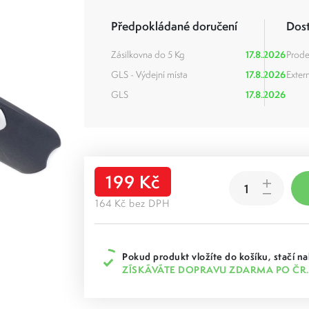
Předpokládané doručení
Dos
Zásilkovna do 5 Kg
17.8.2026
Prode
GLS - Výdejní místa
17.8.2026
Extern
GLS
17.8.2026
199 Kč
164 Kč bez DPH
Pokud produkt vložíte do košíku, stačí na
ZÍSKÁVÁTE DOPRAVU ZDARMA PO ČR.