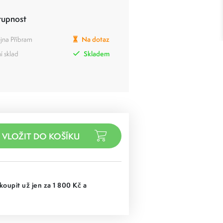
tupnost
jna Příbram
Na dotaz
í sklad
Skladem
koupit už jen za 1 800 Kč a