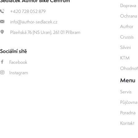
Sedláček Author Bike Centrum
Doprava
+420 728 052 879
Ochrana 
info@author-sedlacek.cz
Author
Plzeňská 76 (NS Uran), 261 01 Příbram
Crussis
Silvini
Sociální sítě
KTM
Facebook
Ohodnoťt
Instagram
Menu
Servis
Půjčovna
Poradna
Kontakt