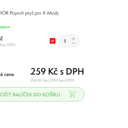
OR Popruh pryž pro X-Mudy
ladem
Kč
 bez DPH
259 Kč s DPH
á cena
214 Kč bez DPH bez DPH