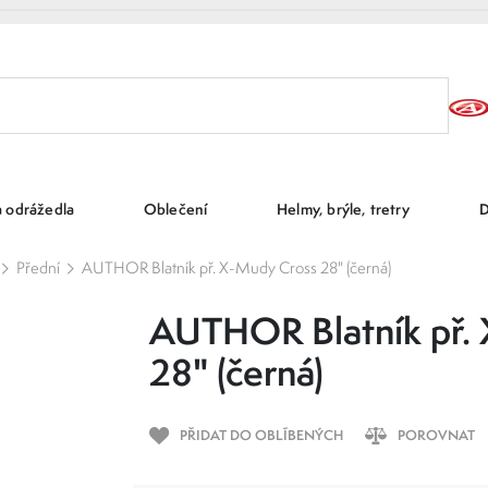
a odrážedla
Oblečení
Helmy, brýle, tretry
D
Přední
AUTHOR Blatník př. X-Mudy Cross 28" (černá)
AUTHOR Blatník př.
28" (černá)
PŘIDAT DO OBLÍBENÝCH
POROVNAT