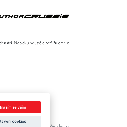
adenství. Nabídku neustále rozšiřujeme a
hlasím se vším
tavení cookies
áček s.r.o.
Created by
OLC Webdesign