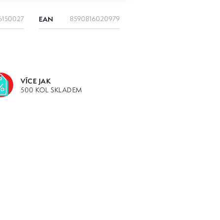
6150027
EAN
8590816020979
VÍCE JAK
500 KOL SKLADEM