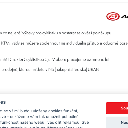
 co nejlepší výbavy pro cyklistiku a postarat se o vás i po nákupu.
ebo KTM, vždy se můžete spolehnout na individuální přístup a odborné por
 náš tým, který cyklistikou žije. V oboru pracujeme už mnoho let.
 prodejně, kterou najdete v NS (nákupní středisko) URAN.
ies
Sou
ím se vším" budou uloženy cookies funkční,
ngové - dokážeme vám tak umožnit pohodlné
Nas
 funkčnost našeho webu i vás cílit reklamou. Své
Copyright © 2026 Sedl