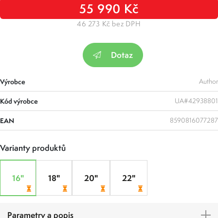
55 990 Kč
46 273 Kč bez DPH
Dotaz
Výrobce
Author
Kód výrobce
UA#42938801
EAN
8590816077287
Varianty produktů
16"
18"
20"
22"
Parametry a popis