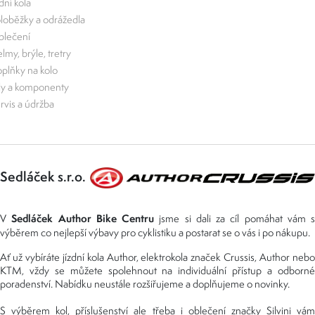
zdní kola
loběžky a odrážedla
lečení
lmy, brýle, tretry
plňky na kolo
ly a komponenty
rvis a údržba
Sedláček s.r.o.
Sedláček Author Bike Centru
V
jsme si dali za cíl pomáhat vám s
výběrem co nejlepší výbavy pro cyklistiku a postarat se o vás i po nákupu.
Ať už vybíráte jízdní kola Author, elektrokola značek Crussis, Author nebo
KTM, vždy se můžete spolehnout na individuální přístup a odborné
poradenství. Nabídku neustále rozšiřujeme a doplňujeme o novinky.
S výběrem kol, příslušenství ale třeba i oblečení značky Silvini vám