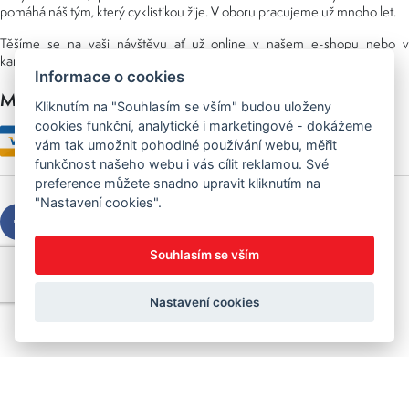
pomáhá náš tým, který cyklistikou žije. V oboru pracujeme už mnoho let.
Těšíme se na vaši návštěvu ať už online v našem e-shopu nebo v
kamenné prodejně, kterou najdete v NS (nákupní středisko) URAN.
Informace o cookies
Možnosti platby
Kliknutím na "Souhlasím se vším" budou uloženy
cookies funkční, analytické i marketingové - dokážeme
vám tak umožnit pohodlné používání webu, měřit
funkčnost našeho webu i vás cílit reklamou. Své
preference můžete snadno upravit kliknutím na
"Nastavení cookies".
Souhlasím se vším
Copyright © 2026 Sedláček s.r.o.
Created by
OLC Webdesign
Nastavení cookies