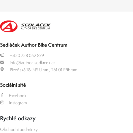
Sedláček Author Bike Centrum
+420 728 052 879
info@author-sedlacek.cz
Plzeňská 76 (NS Uran), 261 01 Příbram
Sociální sítě
Facebook
Instagram
Rychlé odkazy
Obchodní podmínky