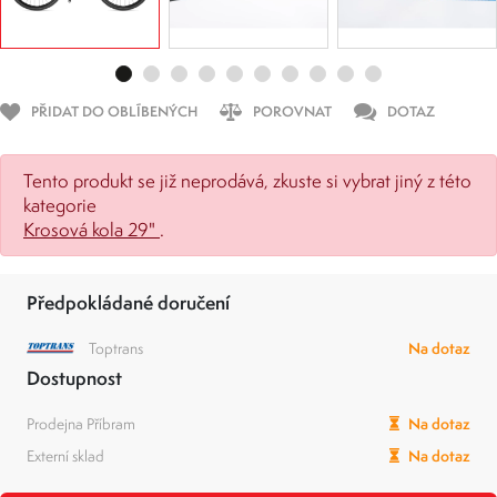
PŘIDAT DO OBLÍBENÝCH
POROVNAT
DOTAZ
Tento produkt se již neprodává, zkuste si vybrat jiný z této
kategorie
Krosová kola 29"
.
Předpokládané doručení
Toptrans
Na dotaz
Dostupnost
Prodejna Příbram
Na dotaz
Externí sklad
Na dotaz