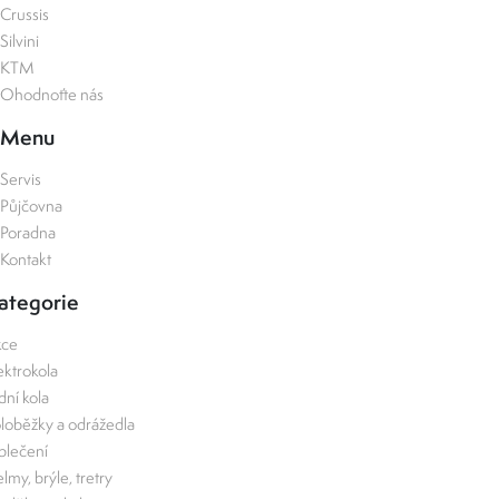
Crussis
Silvini
KTM
Ohodnoťte nás
Menu
Servis
Půjčovna
Poradna
Kontakt
ategorie
kce
ektrokola
zdní kola
loběžky a odrážedla
lečení
lmy, brýle, tretry