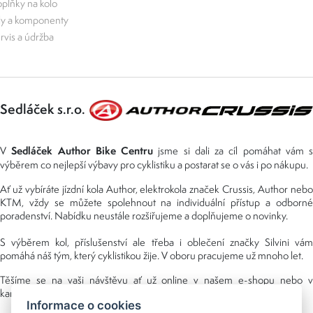
plňky na kolo
ly a komponenty
rvis a údržba
Sedláček s.r.o.
Sedláček Author Bike Centru
V
jsme si dali za cíl pomáhat vám s
výběrem co nejlepší výbavy pro cyklistiku a postarat se o vás i po nákupu.
Ať už vybíráte jízdní kola Author, elektrokola značek Crussis, Author nebo
KTM, vždy se můžete spolehnout na individuální přístup a odborné
poradenství. Nabídku neustále rozšiřujeme a doplňujeme o novinky.
S výběrem kol, příslušenství ale třeba i oblečení značky Silvini vám
pomáhá náš tým, který cyklistikou žije. V oboru pracujeme už mnoho let.
Těšíme se na vaši návštěvu ať už online v našem e-shopu nebo v
kamenné prodejně, kterou najdete v NS (nákupní středisko) URAN.
Informace o cookies