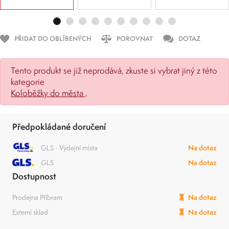
PŘIDAT DO OBLÍBENÝCH
POROVNAT
DOTAZ
Tento produkt se již neprodává, zkuste si vybrat jiný z této
kategorie
Koloběžky do města
.
Předpokládané doručení
GLS - Výdejní místa
Na dotaz
GLS
Na dotaz
Dostupnost
Prodejna Příbram
Na dotaz
Externí sklad
Na dotaz